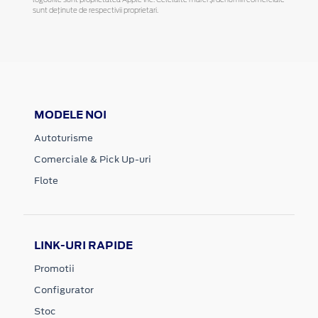
logourile sunt proprietatea Apple Inc. Celelalte mărci și denumiri comerciale
sunt deținute de respectivii proprietari.
MODELE NOI
Autoturisme
Comerciale & Pick Up-uri
Flote
LINK-URI RAPIDE
Promotii
Configurator
Stoc