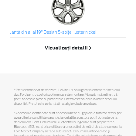
Jantă din aliaj 19" Design 5-spiţe, luster nickel
Vizualizați detalii
*Preţ recomandat de vânzare, TVA inclus. Vă rugăm să contactaţi dealerul
dvs. Ford pentru costuri suplimentare de montare. Vă rugăm să reţineţi că
pot fi necesare piese suplimentare. Oferta este valabilă în limita stocului
disponibil. Preţul este pe jantă din aliaj şi exclude anvelopa.
*Accesoriile identificate sunt accesorii alese cu grijă de la furnizori terți și pot
avea diferite condiții de garanție, iar detaliile acestora pot fi obținute de la
dealerul dvs. Ford. Denumirea Bluetooth® și logourile sunt proprietatea
Bluetooth SIG, Inc. și orice utilizare a unor astfel de mărci de către compania
Ford Motor Company se face sub licență. Denumirea iPhone/iPod și