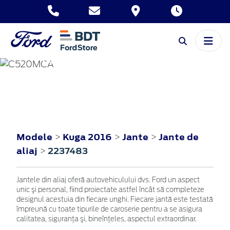
KUGA
2016
Modele
Kuga 2016
Jante
Jante de
>
>
>
aliaj
2237483
>
Jantele din aliaj oferă autovehiculului dvs. Ford un aspect
unic şi personal, fiind proiectate astfel încât să completeze
designul acestuia din fiecare unghi. Fiecare jantă este testată
împreună cu toate tipurile de caroserie pentru a se asigura
calitatea, siguranţa şi, bineînţeles, aspectul extraordinar.