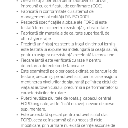
Oferă soluția perfectă pentru autovehiculul dvs.,
împreună cu certificatul de confirmare (COC).
Fabricată în conformitate cu sistemul de
management al calității DIN ISO 9001
Respectă specificațiile globale ale FORD și este
testată temeinic pentru rezistență și durabilitate.
Fabricată din materiale de calitate superioară, de
ultimă generație.
Prezintă un finisaj rezistent la frigul din timpul iernii și
este testată la expunerea îndelungată la ceață salină,
pentru a asigura o rezistență excelentă la coroziune.
Fiecare jantă este verificată cu raze X pentru
detectarea defectelor de fabricație.
Este examinată pe o perioadă extinsă pe bancurile de
testare, precum și pe autovehicul, pentru a se asigura
menținerea nivelurilor de siguranță pe întreg ciclul de
viață al autovehiculului, precum și a performanțelor și
caracteristicilor de rulare.
Puteți reutiliza piulițele de roată și capacul central
FORD originale, astfel încât nu aveți nevoie de piese
suplimentare.
Este proiectată special pentru autovehiculul dvs.
FORD, ceea ce înseamnă că nu necesită nicio
modificare, prin urmare nu există cerințe ascunse de