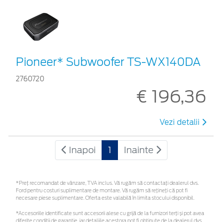
Pioneer* Subwoofer TS-WX140DA
2760720
€ 196,36
Vezi detalii
Inapoi
1
Inainte
*Preţ recomandat de vânzare, TVA inclus. Vă rugăm să contactaţi dealerul dvs.
Ford pentru costuri suplimentare de montare. Vă rugăm să rețineți că pot fi
necesare piese suplimentare. Oferta este valabilă în limita stocului disponibil.
*Accesoriile identificate sunt accesorii alese cu grijă de la furnizori terți și pot avea
diferite condiții de garanție, iar detaliile acestora pot fi obținute de la dealerul dvs.