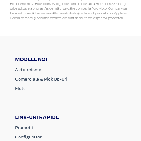
Ford. Denumirea Bluetooth® și logourile sunt proprietatea Bluetooth SIG, Inc. și
orice utilizare a unor astfel de mărci de către compania Ford Motor Company se
face sub licență. Denumirea iPhone/iPod și logourile sunt proprietatea Apple Inc.
Celelalte mărci și denumiri comerciale sunt deținute de respectivii proprietari
MODELE NOI
Autoturisme
Comerciale & Pick Up-uri
Flote
LINK-URI RAPIDE
Promotii
Configurator