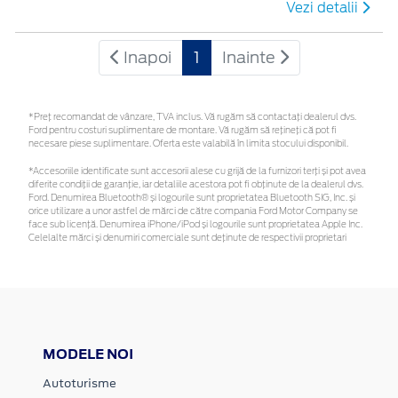
Vezi detalii
Inapoi
1
Inainte
*Preţ recomandat de vânzare, TVA inclus. Vă rugăm să contactaţi dealerul dvs.
Ford pentru costuri suplimentare de montare. Vă rugăm să rețineți că pot fi
necesare piese suplimentare. Oferta este valabilă în limita stocului disponibil.
*Accesoriile identificate sunt accesorii alese cu grijă de la furnizori terți și pot avea
diferite condiții de garanție, iar detaliile acestora pot fi obținute de la dealerul dvs.
Ford. Denumirea Bluetooth® și logourile sunt proprietatea Bluetooth SIG, Inc. și
orice utilizare a unor astfel de mărci de către compania Ford Motor Company se
face sub licență. Denumirea iPhone/iPod și logourile sunt proprietatea Apple Inc.
Celelalte mărci și denumiri comerciale sunt deținute de respectivii proprietari
MODELE NOI
Autoturisme