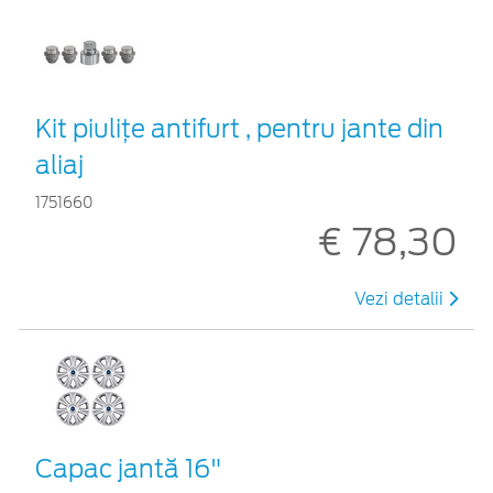
Kit piuliţe antifurt , pentru jante din
aliaj
1751660
€ 78,30
Vezi detalii
Capac jantă 16"