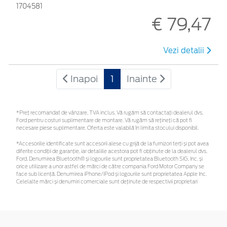
1704581
€ 79,47
Vezi detalii
Inapoi
1
Inainte
*Preţ recomandat de vânzare, TVA inclus. Vă rugăm să contactaţi dealerul dvs.
Ford pentru costuri suplimentare de montare. Vă rugăm să rețineți că pot fi
necesare piese suplimentare. Oferta este valabilă în limita stocului disponibil.
*Accesoriile identificate sunt accesorii alese cu grijă de la furnizori terți și pot avea
diferite condiții de garanție, iar detaliile acestora pot fi obținute de la dealerul dvs.
Ford. Denumirea Bluetooth® și logourile sunt proprietatea Bluetooth SIG, Inc. și
orice utilizare a unor astfel de mărci de către compania Ford Motor Company se
face sub licență. Denumirea iPhone/iPod și logourile sunt proprietatea Apple Inc.
Celelalte mărci și denumiri comerciale sunt deținute de respectivii proprietari