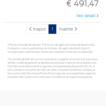
€ 491,47
Vezi detalii
Inapoi
1
Inainte
*Preţ recomandat de vânzare, TVA inclus. Vă rugăm să contactaţi dealerul dvs.
Ford pentru costuri suplimentare de montare. Vă rugăm să rețineți că pot fi
necesare piese suplimentare. Oferta este valabilă în limita stocului disponibil.
*Accesoriile identificate sunt accesorii alese cu grijă de la furnizori terți și pot avea
diferite condiții de garanție, iar detaliile acestora pot fi obținute de la dealerul dvs.
Ford. Denumirea Bluetooth® și logourile sunt proprietatea Bluetooth SIG, Inc. și
orice utilizare a unor astfel de mărci de către compania Ford Motor Company se
face sub licență. Denumirea iPhone/iPod și logourile sunt proprietatea Apple Inc.
Celelalte mărci și denumiri comerciale sunt deținute de respectivii proprietari