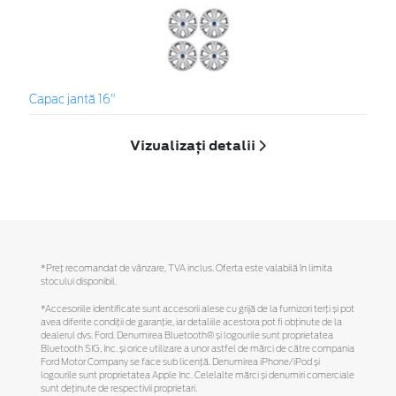
Capac jantă 16"
Vizualizați detalii
*Preţ recomandat de vânzare, TVA inclus. Oferta este valabilă în limita
stocului disponibil.
*Accesoriile identificate sunt accesorii alese cu grijă de la furnizori terți și pot
avea diferite condiții de garanție, iar detaliile acestora pot fi obținute de la
dealerul dvs. Ford. Denumirea Bluetooth® și logourile sunt proprietatea
Bluetooth SIG, Inc. și orice utilizare a unor astfel de mărci de către compania
Ford Motor Company se face sub licență. Denumirea iPhone/iPod și
logourile sunt proprietatea Apple Inc. Celelalte mărci și denumiri comerciale
sunt deținute de respectivii proprietari.