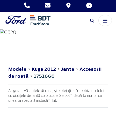
KUGA
2012
Modele
Kuga 2012
Jante
Accesorii
>
>
>
de roată
1751660
>
Asiguraţi-vă jantele din aliaj şi protejaţi-le împotriva furtului
cu piuliţele de jantă cu blocare. Se pot îndepărta numai cu
unealta specială inclusă în kit.