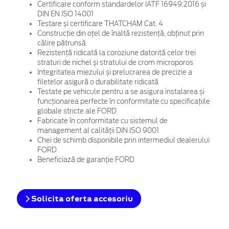
Certificare conform standardelor IATF 16949:2016 și
DIN EN ISO 14001
Testare și certificare THATCHAM Cat. 4
Construcție din oțel de înaltă rezistență, obținut prin
călire pătrunsă
Rezistență ridicată la coroziune datorită celor trei
straturi de nichel și stratului de crom microporos
Integritatea miezului și prelucrarea de precizie a
filetelor asigură o durabilitate ridicată
Testate pe vehicule pentru a se asigura instalarea și
funcționarea perfecte în conformitate cu specificațiile
globale stricte ale FORD
Fabricate în conformitate cu sistemul de
management al calității DIN ISO 9001
Chei de schimb disponibile prin intermediul dealerului
FORD
Beneficiază de garanție FORD
Solicita oferta accesoriu