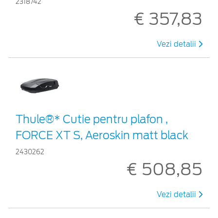
2318742
€ 357,83
Vezi detalii
Thule®* Cutie pentru plafon ,
FORCE XT S, Aeroskin matt black
2430262
€ 508,85
Vezi detalii