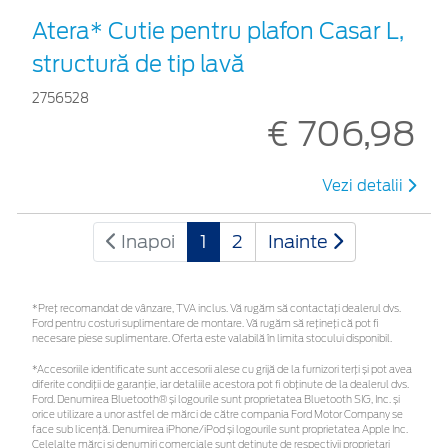
Atera* Cutie pentru plafon Casar L,
structură de tip lavă
2756528
€ 706,98
Vezi detalii
Inapoi
1
2
Inainte
*Preţ recomandat de vânzare, TVA inclus. Vă rugăm să contactaţi dealerul dvs.
Ford pentru costuri suplimentare de montare. Vă rugăm să rețineți că pot fi
necesare piese suplimentare. Oferta este valabilă în limita stocului disponibil.
*Accesoriile identificate sunt accesorii alese cu grijă de la furnizori terți și pot avea
diferite condiții de garanție, iar detaliile acestora pot fi obținute de la dealerul dvs.
Ford. Denumirea Bluetooth® și logourile sunt proprietatea Bluetooth SIG, Inc. și
orice utilizare a unor astfel de mărci de către compania Ford Motor Company se
face sub licență. Denumirea iPhone/iPod și logourile sunt proprietatea Apple Inc.
Celelalte mărci și denumiri comerciale sunt deținute de respectivii proprietari