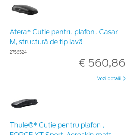
Atera* Cutie pentru plafon , Casar
M, structură de tip lavă
2756524
€ 560,86
Vezi detalii
Thule®* Cutie pentru plafon ,
FORCE XT Sport, Aeroskin matt