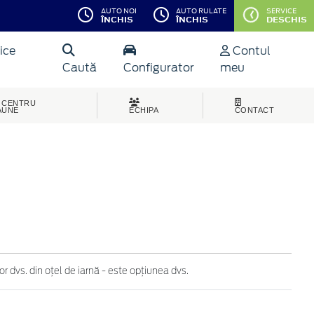
AUTO NOI
AUTO RULATE
SERVICE
ÎNCHIS
ÎNCHIS
DESCHIS
ice
Contul
Caută
Configurator
meu
CENTRU
AUNE
ECHIPA
CONTACT
r dvs. din oțel de iarnă - este opțiunea dvs.