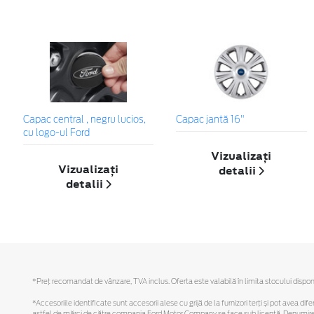
Capac central , negru lucios,
Capac jantă 16"
cu logo-ul Ford
Vizualizați
Vizualizați
detalii
detalii
*Preţ recomandat de vânzare, TVA inclus. Oferta este valabilă în limita stocului disponi
*Accesoriile identificate sunt accesorii alese cu grijă de la furnizori terți și pot avea di
astfel de mărci de către compania Ford Motor Company se face sub licență. Denumirea iP