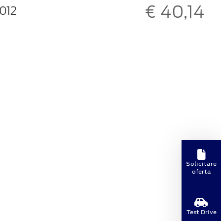
€ 40,14
012
Solicitare
oferta
Test Drive