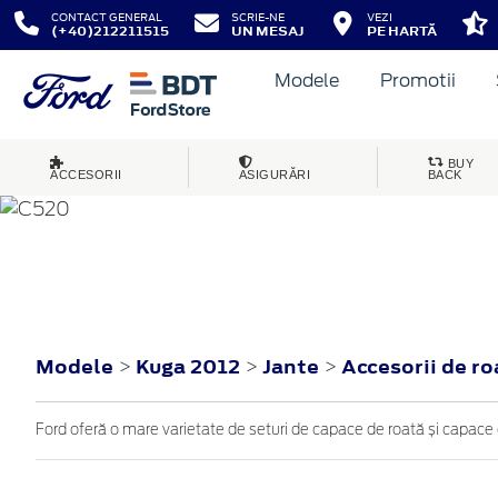
CONTACT GENERAL
SCRIE-NE
VEZI
(+40)212211515
UN MESAJ
PE HARTĂ
Modele
Promotii
BUY
ACCESORII
ASIGURĂRI
BACK
KUGA
2012
Modele
Kuga 2012
Jante
Accesorii de r
>
>
>
Ford oferă o mare varietate de seturi de capace de roată și capace d