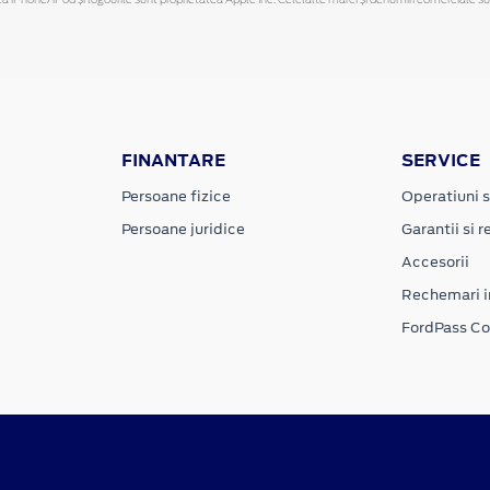
FINANTARE
SERVICE
Persoane fizice
Operatiuni s
Persoane juridice
Garantii si re
Accesorii
Rechemari i
FordPass C