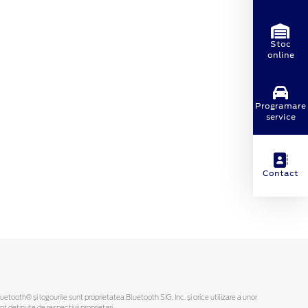
Stoc
online
Programare
service
Contact
Bluetooth® și logourile sunt proprietatea Bluetooth SIG, Inc. și orice utilizare a unor
deținute de respectivii proprietari.