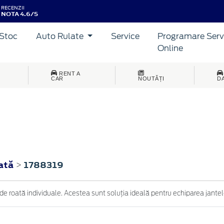
RECENZII
NOTA 4.6/5
Stoc
Auto Rulate
Service
Programare Serv
Online
RENT A
CAR
NOUTĂȚI
D
oată
1788319
>
e roată individuale. Acestea sunt soluția ideală pentru echiparea jantelo