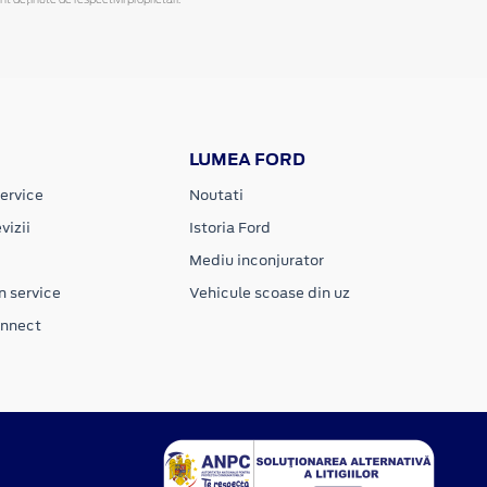
LUMEA FORD
ervice
Noutati
vizii
Istoria Ford
Mediu inconjurator
n service
Vehicule scoase din uz
onnect