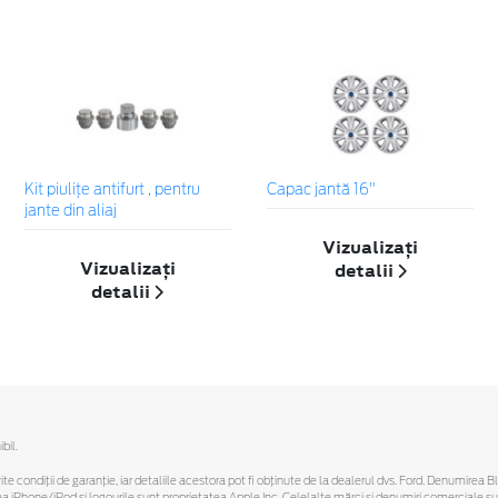
Kit piuliţe antifurt , pentru
Capac jantă 16"
jante din aliaj
Vizualizați
Vizualizați
detalii
detalii
bil.
ferite condiții de garanție, iar detaliile acestora pot fi obținute de la dealerul dvs. Ford. Denumirea 
hone/iPod și logourile sunt proprietatea Apple Inc. Celelalte mărci și denumiri comerciale sunt 