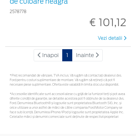
de culoare neagră
2578778
€ 101,12
Vezi detalii
Inapoi
1
Inainte
*Preţ recomandat de vânzare, TVA inclus. Vă rugăm să contactaţi dealerul dvs.
Ford pentru costuri suplimentare de montare. Vă rugăm să rețineți că pot fi
necesare piese suplimentare. Oferta este valabilă în limita stocului disponibil.
*Accesoriile identificate sunt accesorii alese cu grijă de la furnizori terți și pot avea
diferite condiții de garanție, iar detaliile acestora pot fi obținute de la dealerul dvs.
Ford. Denumirea Bluetooth® și logourile sunt proprietatea Bluetooth SIG, Inc. și
orice utilizare a unor astfel de mărci de către compania Ford Motor Company se
face sub licență. Denumirea iPhone/iPod și logourile sunt proprietatea Apple Inc.
Celelalte mărci și denumiri comerciale sunt deținute de respectivii proprietari