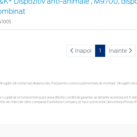
&K* Dispozitiv anti-animale , M9700, dispo
ombinat
41005
Inapoi
1
Inainte
 rugăm să contactaţi dealerul dvs. Ford pentru costuri suplimentare de montare. Vă rugăm să rețin
 cu grijă de la furnizori terți și pot avea diferite condiții de garanție, iar detaliile acestora pot f
or astfel de mărci de către compania Ford Motor Company se face sub licență. Denumirea iPhone/iPo