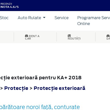
RECENZII
NOTA 4.6/5
Stoc
Auto Rulate
Service
Programare Serv
Online
RENT A
CAR
NOUTĂȚI
D
tecţie exterioară pentru KA+ 2018
>
Protecţie
>
Protecţie exterioară
părătoare noroi față, conturate