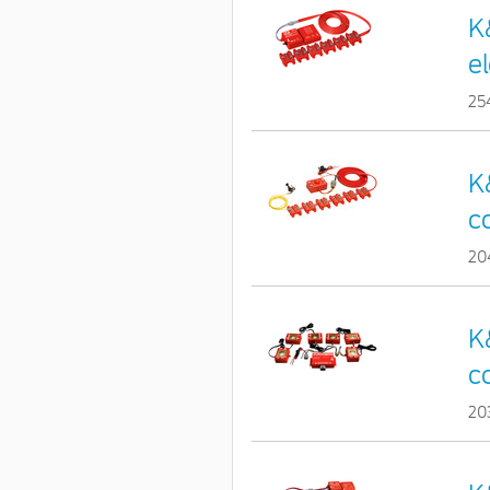
K
e
25
K
c
20
K
c
20