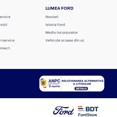
LUMEA FORD
ervice
Noutati
vizii
Istoria Ford
Mediu inconjurator
n service
Vehicule scoase din uz
onnect