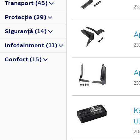
Transport (45)
23
Protecţie (29)
Siguranţă (14)
A
Infotainment (11)
23
Confort (15)
A
23
K
u
20