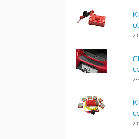
K
u
20
C
c
23
K
c
20