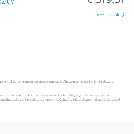
zitiv
Vezi detalii
eți că pot fi necesare piese suplimentare. Oferta este valabilă în limita stocului
i obținute de la dealerul dvs. Ford. Denumirea Bluetooth® și logourile sunt proprietatea
d și logourile sunt proprietatea Apple Inc. Celelalte mărci și denumiri comerciale sunt