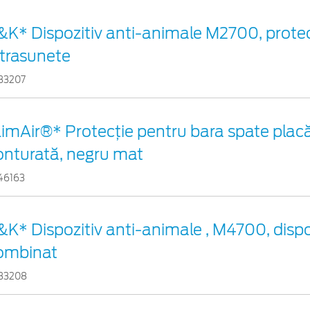
&K* Dispozitiv anti-animale M2700, protec
ltrasunete
33207
limAir®* Protecţie pentru bara spate placă 
onturată, negru mat
46163
&K* Dispozitiv anti-animale , M4700, dispo
ombinat
33208