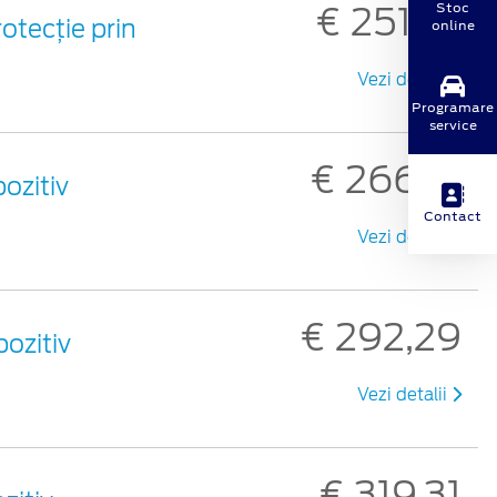
Stoc
€ 251,72
otecție prin
online
Vezi detalii
Programare
service
€ 266,12
ozitiv
Contact
Vezi detalii
€ 292,29
ozitiv
Vezi detalii
€ 319,31