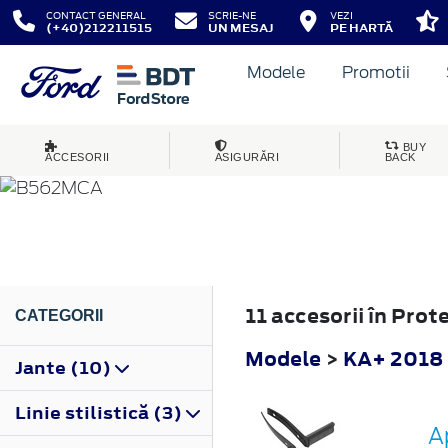
CONTACT GENERAL
SCRIE-NE
VEZI
(+40)212211515
UN MESAJ
PE HARTĂ
Modele
Promotii
KA+
BUY
ACCESORII
ASIGURĂRI
BACK
2018
11 accesorii în Pro
CATEGORII
Modele
>
KA+ 2018
Jante (10)
Linie stilistică (3)
A