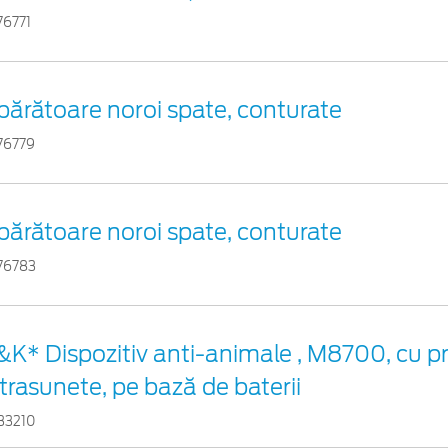
76771
părătoare noroi spate, conturate
76779
părătoare noroi spate, conturate
76783
&K* Dispozitiv anti-animale , M8700, cu pr
ltrasunete, pe bază de baterii
33210