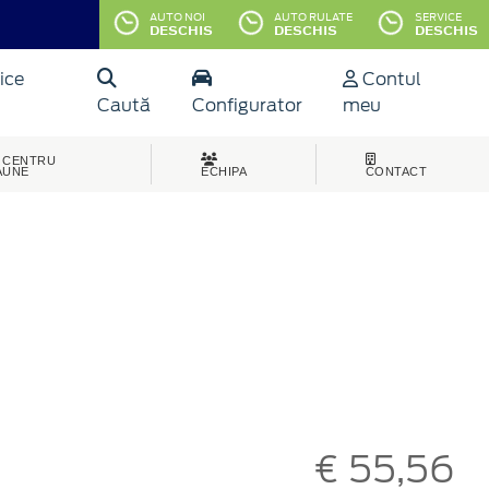
AUTO NOI
AUTO RULATE
SERVICE
DESCHIS
DESCHIS
DESCHIS
ice
Contul
Caută
Configurator
meu
CENTRU
AUNE
ECHIPA
CONTACT
€ 55,56