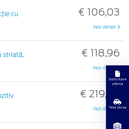
€ 106,03
ție cu
Vezi detalii
€ 118,96
striată,
Vezi detalii
Solicitare
oferta
€ 219,59
zitiv
Test Drive
Vezi detalii