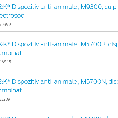
&K* Dispozitiv anti-animale , M9300, cu pr
lectroșoc
40999
&K* Dispozitiv anti-animale , M4700B, disp
ombinat
46845
&K* Dispozitiv anti-animale , M5700N, disp
ombinat
33209