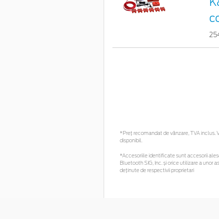
K
c
25
*Preţ recomandat de vânzare, TVA inclus. Vă
disponibil.
*Accesoriile identificate sunt accesorii alese
Bluetooth SIG, Inc. și orice utilizare a un
deținute de respectivii proprietari