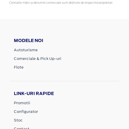
Celelalte mărci și denumiri comerciale sunt deținute de respectivii proprietari
MODELE NOI
Autoturisme
Comerciale & Pick Up-uri
Flote
LINK-URI RAPIDE
Promotii
Configurator
Stoc
Contact