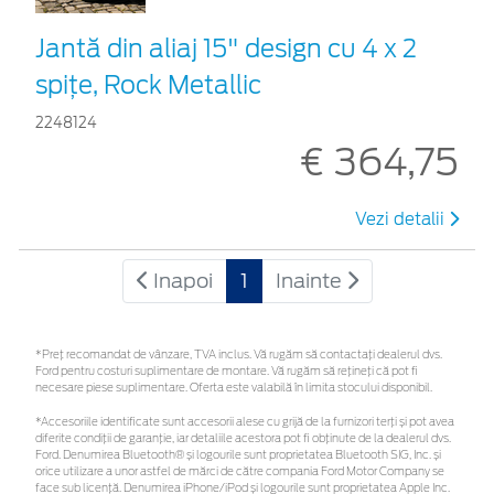
Jantă din aliaj 15" design cu 4 x 2
spițe, Rock Metallic
2248124
€ 364,75
Vezi detalii
Inapoi
1
Inainte
*Preţ recomandat de vânzare, TVA inclus. Vă rugăm să contactaţi dealerul dvs.
Ford pentru costuri suplimentare de montare. Vă rugăm să rețineți că pot fi
necesare piese suplimentare. Oferta este valabilă în limita stocului disponibil.
*Accesoriile identificate sunt accesorii alese cu grijă de la furnizori terți și pot avea
diferite condiții de garanție, iar detaliile acestora pot fi obținute de la dealerul dvs.
Ford. Denumirea Bluetooth® și logourile sunt proprietatea Bluetooth SIG, Inc. și
orice utilizare a unor astfel de mărci de către compania Ford Motor Company se
face sub licență. Denumirea iPhone/iPod și logourile sunt proprietatea Apple Inc.