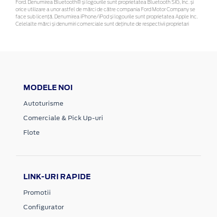
Ford. Denumirea Bluetooth® și logourile sunt proprietatea Bluetooth SIG, Inc. și
orice utilizare a unor astfel de mărci de către compania Ford Motor Company se
face sub licență. Denumirea iPhone/iPod și logourile sunt proprietatea Apple Inc.
Celelalte mărci și denumiri comerciale sunt deținute de respectivii proprietari
MODELE NOI
Autoturisme
Comerciale & Pick Up-uri
Flote
LINK-URI RAPIDE
Promotii
Configurator