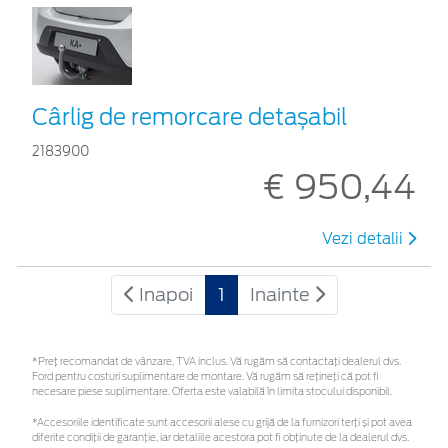
Cârlig de remorcare detașabil
2183900
€ 950,44
Vezi detalii
Inapoi
1
Inainte
*Preţ recomandat de vânzare, TVA inclus. Vă rugăm să contactaţi dealerul dvs.
Ford pentru costuri suplimentare de montare. Vă rugăm să rețineți că pot fi
necesare piese suplimentare. Oferta este valabilă în limita stocului disponibil.
*Accesoriile identificate sunt accesorii alese cu grijă de la furnizori terți și pot avea
diferite condiții de garanție, iar detaliile acestora pot fi obținute de la dealerul dvs.