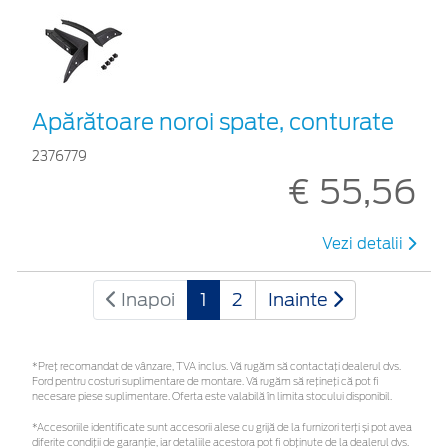
Apărătoare noroi spate, conturate
2376779
€ 55,56
Vezi detalii
Inapoi
1
2
Inainte
*Preţ recomandat de vânzare, TVA inclus. Vă rugăm să contactaţi dealerul dvs.
Ford pentru costuri suplimentare de montare. Vă rugăm să rețineți că pot fi
necesare piese suplimentare. Oferta este valabilă în limita stocului disponibil.
*Accesoriile identificate sunt accesorii alese cu grijă de la furnizori terți și pot avea
diferite condiții de garanție, iar detaliile acestora pot fi obținute de la dealerul dvs.