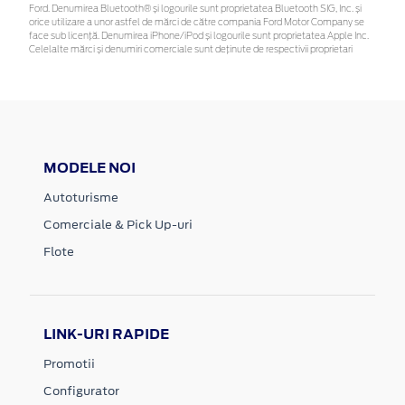
Ford. Denumirea Bluetooth® și logourile sunt proprietatea Bluetooth SIG, Inc. și
orice utilizare a unor astfel de mărci de către compania Ford Motor Company se
face sub licență. Denumirea iPhone/iPod și logourile sunt proprietatea Apple Inc.
Celelalte mărci și denumiri comerciale sunt deținute de respectivii proprietari
MODELE NOI
Autoturisme
Comerciale & Pick Up-uri
Flote
LINK-URI RAPIDE
Promotii
Configurator