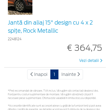
Jantă din aliaj 15" design cu 4 x 2
spițe, Rock Metallic
2248124
€ 364,75
Vezi detalii
Inapoi
1
Inainte
*Preţ recomandat de vânzare, TVA inclus. Vă rugăm să contactaţi dealerul dvs.
Ford pentru costuri suplimentare de montare. Vă rugăm să rețineți că pot fi
necesare piese suplimentare. Oferta este valabilă în limita stocului disponibil.
*Accesoriile identificate sunt accesorii alese cu grijă de la furnizori terți și pot avea
diferite condiții de garanție, iar detaliile acestora pot fi obținute de la dealerul dvs.