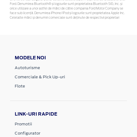
Ford. Denumirea Bluetooth® și logourile sunt proprietatea Bluetooth SIG, Inc. și
orice utilizare a unor astfel de mărci de către compania Ford Motor Company se
face sub licență. Denumirea iPhone/iPod și logourile sunt proprietatea Apple Inc.
Celelalte mărci și denumiri comerciale sunt deținute de respectivii proprietari
MODELE NOI
Autoturisme
Comerciale & Pick Up-uri
Flote
LINK-URI RAPIDE
Promotii
Configurator