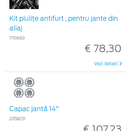
Kit piuliţe antifurt , pentru jante din
aliaj
1751660
€ 78,30
Vezi detalii
Capac jantă 14"
2058231
€ 107,23