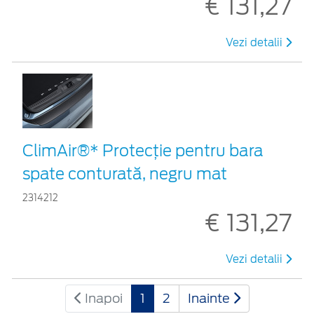
€ 131,27
Vezi detalii
ClimAir®* Protecţie pentru bara
spate conturată, negru mat
2314212
€ 131,27
Vezi detalii
Inapoi
1
2
Inainte