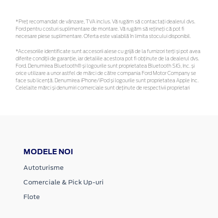
*Preţ recomandat de vânzare, TVA inclus. Vă rugăm să contactaţi dealerul dvs.
Ford pentru costuri suplimentare de montare. Vă rugăm să rețineți că pot fi
necesare piese suplimentare. Oferta este valabilă în limita stocului disponibil.
*Accesoriile identificate sunt accesorii alese cu grijă de la furnizori terți și pot avea
diferite condiții de garanție, iar detaliile acestora pot fi obținute de la dealerul dvs.
Ford. Denumirea Bluetooth® și logourile sunt proprietatea Bluetooth SIG, Inc. și
orice utilizare a unor astfel de mărci de către compania Ford Motor Company se
face sub licență. Denumirea iPhone/iPod și logourile sunt proprietatea Apple Inc.
Celelalte mărci și denumiri comerciale sunt deținute de respectivii proprietari
MODELE NOI
Autoturisme
Comerciale & Pick Up-uri
Flote