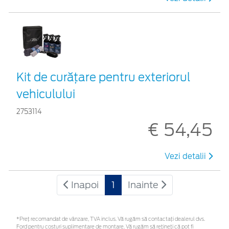
Kit de curățare pentru exteriorul
vehiculului
2753114
€ 54,45
Vezi detalii
Inapoi
1
Inainte
*Preţ recomandat de vânzare, TVA inclus. Vă rugăm să contactaţi dealerul dvs.
Ford pentru costuri suplimentare de montare. Vă rugăm să rețineți că pot fi