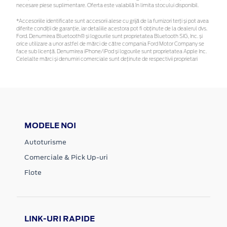
necesare piese suplimentare. Oferta este valabilă în limita stocului disponibil.
*Accesoriile identificate sunt accesorii alese cu grijă de la furnizori terți și pot avea
diferite condiții de garanție, iar detaliile acestora pot fi obținute de la dealerul dvs.
Ford. Denumirea Bluetooth® și logourile sunt proprietatea Bluetooth SIG, Inc. și
orice utilizare a unor astfel de mărci de către compania Ford Motor Company se
face sub licență. Denumirea iPhone/iPod și logourile sunt proprietatea Apple Inc.
Celelalte mărci și denumiri comerciale sunt deținute de respectivii proprietari
MODELE NOI
Autoturisme
Comerciale & Pick Up-uri
Flote
LINK-URI RAPIDE