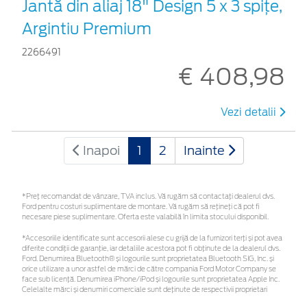
Jantă din aliaj 18" Design 5 x 3 spițe,
Argintiu Premium
2266491
€ 408,98
Vezi detalii
Inapoi
1
2
Inainte
*Preţ recomandat de vânzare, TVA inclus. Vă rugăm să contactaţi dealerul dvs.
Ford pentru costuri suplimentare de montare. Vă rugăm să rețineți că pot fi
necesare piese suplimentare. Oferta este valabilă în limita stocului disponibil.
*Accesoriile identificate sunt accesorii alese cu grijă de la furnizori terți și pot avea
diferite condiții de garanție, iar detaliile acestora pot fi obținute de la dealerul dvs.
Ford. Denumirea Bluetooth® și logourile sunt proprietatea Bluetooth SIG, Inc. și
orice utilizare a unor astfel de mărci de către compania Ford Motor Company se
face sub licență. Denumirea iPhone/iPod și logourile sunt proprietatea Apple Inc.
Celelalte mărci și denumiri comerciale sunt deținute de respectivii proprietari