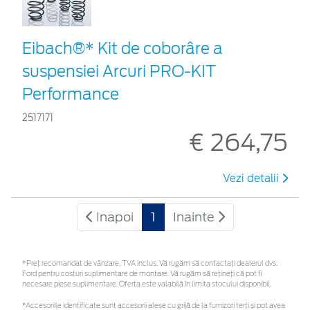
Eibach®* Kit de coborâre a
suspensiei Arcuri PRO-KIT
Performance
2517171
€ 264,75
Vezi detalii
Inapoi
1
Inainte
*Preţ recomandat de vânzare, TVA inclus. Vă rugăm să contactaţi dealerul dvs.
Ford pentru costuri suplimentare de montare. Vă rugăm să rețineți că pot fi
necesare piese suplimentare. Oferta este valabilă în limita stocului disponibil.
*Accesoriile identificate sunt accesorii alese cu grijă de la furnizori terți și pot avea