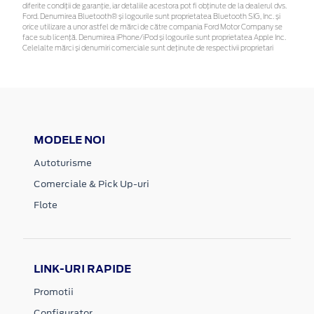
diferite condiții de garanție, iar detaliile acestora pot fi obținute de la dealerul dvs.
Ford. Denumirea Bluetooth® și logourile sunt proprietatea Bluetooth SIG, Inc. și
orice utilizare a unor astfel de mărci de către compania Ford Motor Company se
face sub licență. Denumirea iPhone/iPod și logourile sunt proprietatea Apple Inc.
Celelalte mărci și denumiri comerciale sunt deținute de respectivii proprietari
MODELE NOI
Autoturisme
Comerciale & Pick Up-uri
Flote
LINK-URI RAPIDE
Promotii
Configurator