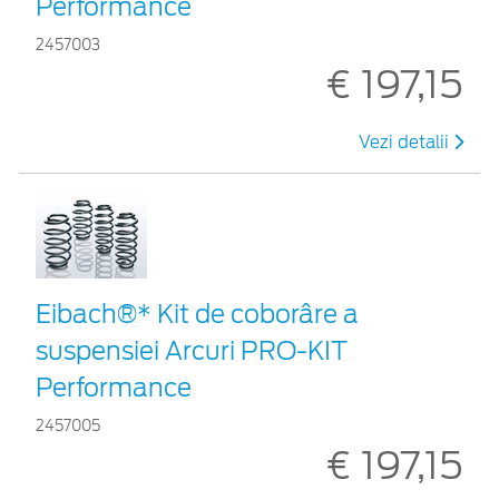
Performance
2457003
€ 197,15
Vezi detalii
Eibach®* Kit de coborâre a
suspensiei Arcuri PRO-KIT
Performance
2457005
€ 197,15