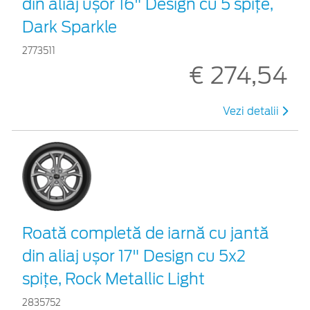
din aliaj ușor 16" Design cu 5 spițe,
Dark Sparkle
2773511
€ 274,54
Vezi detalii
Roată completă de iarnă cu jantă
din aliaj ușor 17" Design cu 5x2
spițe, Rock Metallic Light
2835752