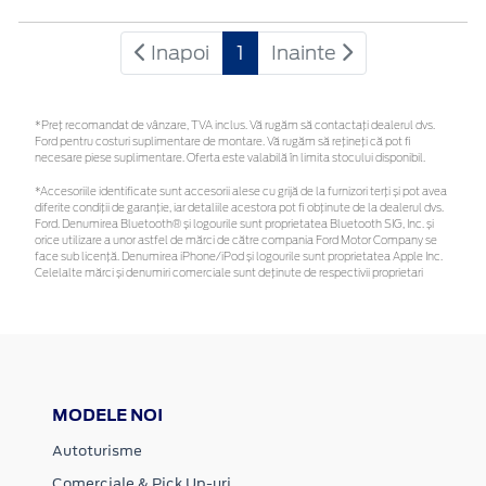
Inapoi
1
Inainte
*Preţ recomandat de vânzare, TVA inclus. Vă rugăm să contactaţi dealerul dvs.
Ford pentru costuri suplimentare de montare. Vă rugăm să rețineți că pot fi
necesare piese suplimentare. Oferta este valabilă în limita stocului disponibil.
*Accesoriile identificate sunt accesorii alese cu grijă de la furnizori terți și pot avea
diferite condiții de garanție, iar detaliile acestora pot fi obținute de la dealerul dvs.
Ford. Denumirea Bluetooth® și logourile sunt proprietatea Bluetooth SIG, Inc. și
orice utilizare a unor astfel de mărci de către compania Ford Motor Company se
face sub licență. Denumirea iPhone/iPod și logourile sunt proprietatea Apple Inc.
Celelalte mărci și denumiri comerciale sunt deținute de respectivii proprietari
MODELE NOI
Autoturisme
Comerciale & Pick Up-uri