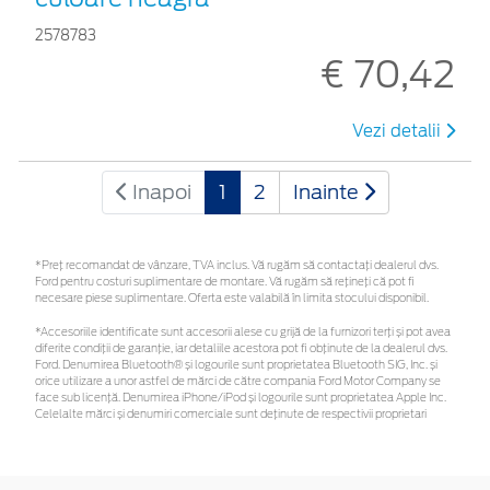
2578783
€ 70,42
Vezi detalii
Inapoi
1
2
Inainte
*Preţ recomandat de vânzare, TVA inclus. Vă rugăm să contactaţi dealerul dvs.
Ford pentru costuri suplimentare de montare. Vă rugăm să rețineți că pot fi
necesare piese suplimentare. Oferta este valabilă în limita stocului disponibil.
*Accesoriile identificate sunt accesorii alese cu grijă de la furnizori terți și pot avea
diferite condiții de garanție, iar detaliile acestora pot fi obținute de la dealerul dvs.
Ford. Denumirea Bluetooth® și logourile sunt proprietatea Bluetooth SIG, Inc. și
orice utilizare a unor astfel de mărci de către compania Ford Motor Company se
face sub licență. Denumirea iPhone/iPod și logourile sunt proprietatea Apple Inc.
Celelalte mărci și denumiri comerciale sunt deținute de respectivii proprietari