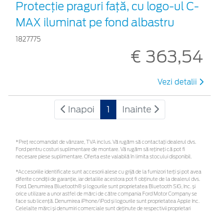
Protecţie praguri faţă, cu logo-ul C-
MAX iluminat pe fond albastru
1827775
€ 363,54
Vezi detalii
Inapoi
1
Inainte
*Preţ recomandat de vânzare, TVA inclus. Vă rugăm să contactaţi dealerul dvs.
Ford pentru costuri suplimentare de montare. Vă rugăm să rețineți că pot fi
necesare piese suplimentare. Oferta este valabilă în limita stocului disponibil.
*Accesoriile identificate sunt accesorii alese cu grijă de la furnizori terți și pot avea
diferite condiții de garanție, iar detaliile acestora pot fi obținute de la dealerul dvs.
Ford. Denumirea Bluetooth® și logourile sunt proprietatea Bluetooth SIG, Inc. și
orice utilizare a unor astfel de mărci de către compania Ford Motor Company se
face sub licență. Denumirea iPhone/iPod și logourile sunt proprietatea Apple Inc.
Celelalte mărci și denumiri comerciale sunt deținute de respectivii proprietari