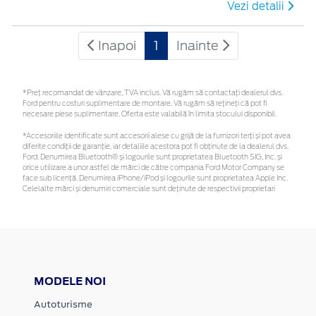
Vezi detalii
Inapoi
1
Inainte
*Preţ recomandat de vânzare, TVA inclus. Vă rugăm să contactaţi dealerul dvs.
Ford pentru costuri suplimentare de montare. Vă rugăm să rețineți că pot fi
necesare piese suplimentare. Oferta este valabilă în limita stocului disponibil.
*Accesoriile identificate sunt accesorii alese cu grijă de la furnizori terți și pot avea
diferite condiții de garanție, iar detaliile acestora pot fi obținute de la dealerul dvs.
Ford. Denumirea Bluetooth® și logourile sunt proprietatea Bluetooth SIG, Inc. și
orice utilizare a unor astfel de mărci de către compania Ford Motor Company se
face sub licență. Denumirea iPhone/iPod și logourile sunt proprietatea Apple Inc.
Celelalte mărci și denumiri comerciale sunt deținute de respectivii proprietari
MODELE NOI
Autoturisme