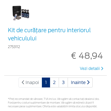
Kit de curățare pentru interiorul
vehiculului
2753112
€ 48,94
Vezi detalii
Inapoi
1
2
3
Inainte
*Preţ recomandat de vânzare, TVA inclus. Vă rugăm să contactaţi dealerul dvs.
Ford pentru costuri suplimentare de montare. Vă rugăm să rețineți că pot fi
necesare piese suplimentare. Oferta este valabilă în limita stocului disponibil.