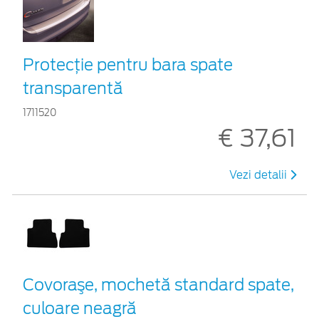
Protecţie pentru bara spate
transparentă
1711520
€ 37,61
Vezi detalii
Covoraşe, mochetă standard spate,
culoare neagră