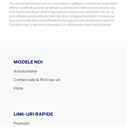
*Accesoriile identificate sunt accesorii alese cu grijă de la furnizori terți și pot avea
diferite condiții de garanție, iar detaliile acestora pot fi obținute de la dealerul dvs.
Ford. Denumirea Bluetooth® și logourile sunt proprietatea Bluetooth SIG, Inc. și
orice utilizare a unor astfel de mărci de către compania Ford Motor Company se
face sub licență. Denumirea iPhone/iPod și logourile sunt proprietatea Apple Inc.
Celelalte mărci și denumiri comerciale sunt deținute de respectivii proprietari
MODELE NOI
Autoturisme
Comerciale & Pick Up-uri
Flote
LINK-URI RAPIDE
Promotii