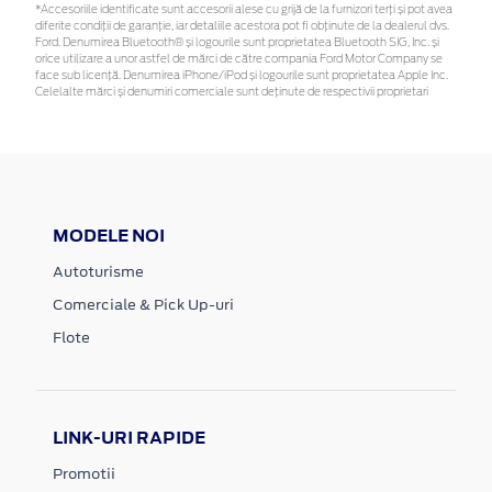
*Accesoriile identificate sunt accesorii alese cu grijă de la furnizori terți și pot avea
diferite condiții de garanție, iar detaliile acestora pot fi obținute de la dealerul dvs.
Ford. Denumirea Bluetooth® și logourile sunt proprietatea Bluetooth SIG, Inc. și
orice utilizare a unor astfel de mărci de către compania Ford Motor Company se
face sub licență. Denumirea iPhone/iPod și logourile sunt proprietatea Apple Inc.
Celelalte mărci și denumiri comerciale sunt deținute de respectivii proprietari
MODELE NOI
Autoturisme
Comerciale & Pick Up-uri
Flote
LINK-URI RAPIDE
Promotii