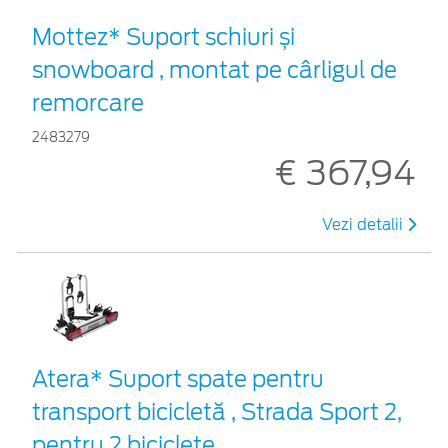
Mottez* Suport schiuri și
snowboard , montat pe cârligul de
remorcare
2483279
€ 367,94
Vezi detalii
Atera* Suport spate pentru
transport bicicletă , Strada Sport 2,
pentru 2 biciclete