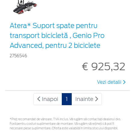
Atera* Suport spate pentru
transport bicicletă , Genio Pro
Advanced, pentru 2 biciclete
2756546
€ 925,32
Vezi detalii
Inapoi
1
Inainte
*Preţ recomandat de vânzare, TVA inclus. Vă rugăm să contactaţi dealerul dvs.
Ford pentru costuri suplimentare de montare. Vă rugăm să rețineți că pot fi
necesare piese suplimentare. Oferta este valabilă în limita stocului disponibil.