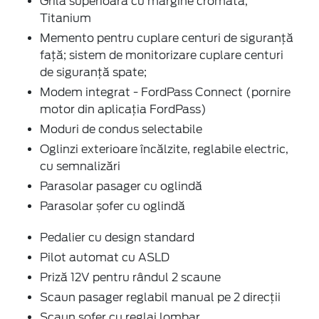
Grilă superioară cu margine cromată,
Titanium
Memento pentru cuplare centuri de siguranță
față; sistem de monitorizare cuplare centuri
de siguranță spate;
Modem integrat - FordPass Connect (pornire
motor din aplicația FordPass)
Moduri de condus selectabile
Oglinzi exterioare încălzite, reglabile electric,
cu semnalizări
Parasolar pasager cu oglindă
Parasolar șofer cu oglindă
Pedalier cu design standard
Pilot automat cu ASLD
Priză 12V pentru rândul 2 scaune
Scaun pasager reglabil manual pe 2 direcţii
Scaun șofer cu reglaj lombar