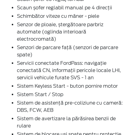
Scaun șofer reglabil manual pe 4 direcții
Schimbător viteze cu mâner - piele
Senzor de ploaie, ștergătoare parbriz
automate (oglinda interioară
electrocromată)
Senzori de parcare față (senzori de parcare
spate)
Servicii conectate FordPass: navigație
conectată CN, informații pericole locale LHI,
servicii vehicule furate SVS - 1 an
Sistem Keyless Start - buton pornire motor
Sistem Start / Stop
Sistem de asistență pre-coliziune cu cameră:
DBS, FCW, AEB
Sistem de avertizare la părăsirea benzii de
rulare
Sistem de blocare uși spate pentru protecție