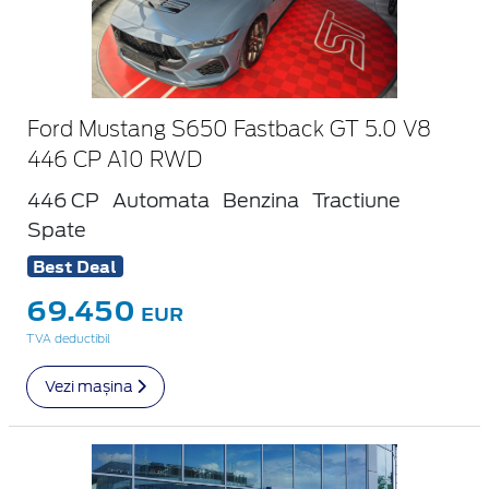
Ford Mustang S650 Fastback GT 5.0 V8
446 CP A10 RWD
446 CP
Automata
Benzina
Tractiune
Spate
Best Deal
69.450
EUR
TVA deductibil
Vezi mașina