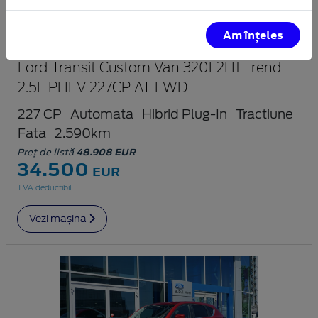
Am înțeles
Ford Transit Custom Van 320L2H1 Trend
2.5L PHEV 227CP AT FWD
227 CP
Automata
Hibrid Plug-In
Tractiune
Fata
2.590km
Preț de listă
48.908 EUR
34.500
EUR
TVA deductibil
Vezi mașina