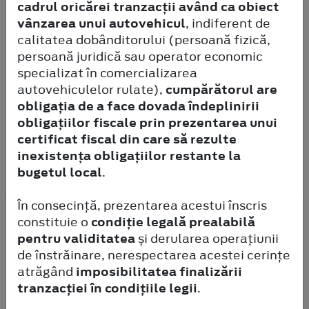
cadrul oricărei tranzacții având ca obiect
vânzarea unui autovehicul
, indiferent de
calitatea dobânditorului (persoană fizică,
persoană juridică sau operator economic
Ford Kuga 2.5 P-HEV STLINE X
specializat în comercializarea
225 CP
Automata
Hibrid Plug-In
Tractiune
autovehiculelor rulate),
cumpărătorul are
Fata
62.068km
obligația de a face dovada îndeplinirii
25.590
obligațiilor fiscale prin prezentarea unui
EUR
certificat fiscal din care să rezulte
TVA deductibil
inexistența obligațiilor restante la
bugetul local
.
Vezi mașina
În consecință, prezentarea acestui înscris
constituie o
condiție legală prealabilă
pentru validitatea
și derularea operațiunii
de înstrăinare, nerespectarea acestei cerințe
atrăgând
imposibilitatea finalizării
tranzacției în condițiile legii
.