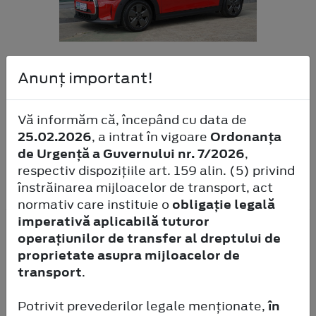
Mini Cooper SE
Anunț important!
184 CP
Automata
Electric
Tractiune Fata
14.673km
Vă informăm că, începând cu data de
18.990
EUR
25.02.2026
, a intrat în vigoare
Ordonanța
de Urgență a Guvernului nr. 7/2026
,
TVA nedeductibil
respectiv dispozițiile art. 159 alin. (5) privind
Vezi mașina
înstrăinarea mijloacelor de transport, act
normativ care instituie o
obligație legală
imperativă aplicabilă tuturor
operațiunilor de transfer al dreptului de
proprietate asupra mijloacelor de
transport
.
Potrivit prevederilor legale menționate,
în