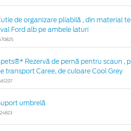
utie de organizare pliabilă , din material te
val Ford alb pe ambele laturi
470825
pets®* Rezervă de pernă pentru scaun , p
e transport Caree, de culoare Cool Grey
461207
uport umbrelă
524823