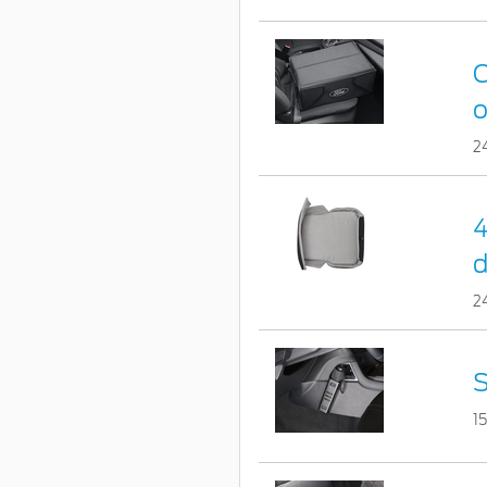
C
o
2
4
d
2
S
1