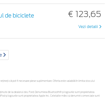
€ 123,65
l de biciclete
Vezi detalii
te
ineți că pot fi necesare piese suplimentare. Oferta este valabilă în limita stocului
 fi obținute de la dealerul dvs. Ford. Denumirea Bluetooth® și logourile sunt proprietatea
Pod și logourile sunt proprietatea Apple Inc. Celelalte mărci și denumiri comerciale sunt