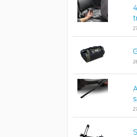
4
t
2
G
2
A
s
2
S