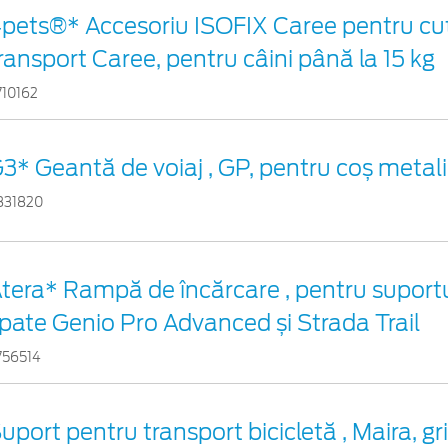
pets®* Accesoriu ISOFIX Caree pentru cuti
ransport Caree, pentru câini până la 15 kg
710162
3* Geantă de voiaj , GP, pentru coș metal
831820
tera* Rampă de încărcare , pentru suportul
pate Genio Pro Advanced și Strada Trail
756514
uport pentru transport bicicletă , Maira, gri