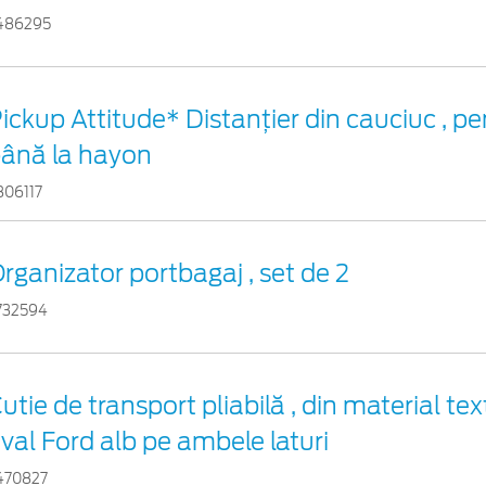
486295
ickup Attitude* Distanțier din cauciuc , pe
ână la hayon
806117
rganizator portbagaj , set de 2
732594
utie de transport pliabilă , din material tex
val Ford alb pe ambele laturi
470827