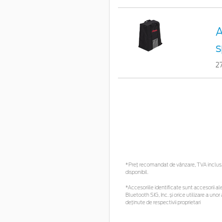
A
s
2
*Preţ recomandat de vânzare, TVA inclus. 
disponibil.
*Accesoriile identificate sunt accesorii ale
Bluetooth SIG, Inc. și orice utilizare a u
deținute de respectivii proprietari