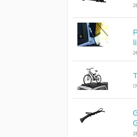
2
P
l
2
T
1
G
G
2