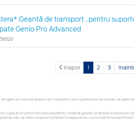
tera* Geantă de transport , pentru suportu
pate Genio Pro Advanced
756520
Inapoi
1
2
3
Inain
Vă rugăm să contactaţi dealerul dvs. Ford pentru costuri suplimentare de montare. Vă rugăm să reț
se cu grijă de la furnizori terți și pot avea diferite condiții de garanție, iar detaliile acestora pot
nor astfel de mărci de către compania Ford Motor Company se face sub licență. Denumirea iPhone/i