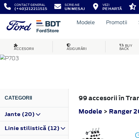
CONTACT GENERAL
SCRIE-NE
VEZI
(+40)212211515
UN MESAJ
PE HARTĂ
Modele
Promotii
RANGER
BUY
ACCESORII
ASIGURĂRI
BACK
2022
99 accesorii în Tr
CATEGORII
Modele
>
Ranger 2
Jante (20)
Linie stilistică (12)
G