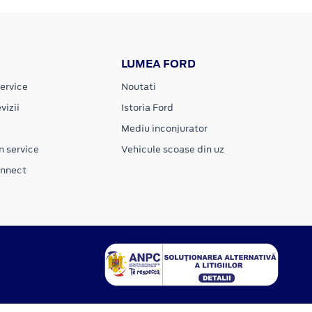
LUMEA FORD
ervice
Noutati
vizii
Istoria Ford
Mediu inconjurator
n service
Vehicule scoase din uz
onnect