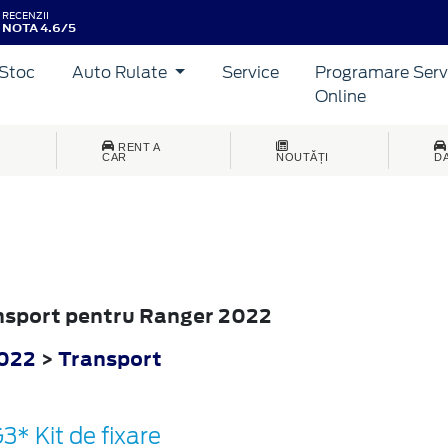
RECENZII
NOTA 4.6/5
Stoc
Auto Rulate
Service
Programare Serv
Online
RENT A
CAR
NOUTĂȚI
D
ansport pentru Ranger 2022
022
>
Transport
3* Kit de fixare