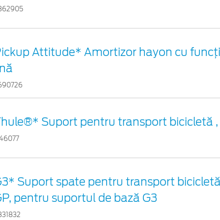
862905
ickup Attitude* Amortizor hayon cu funcți
ină
690726
hule®* Suport pentru transport bicicletă 
746077
3* Suport spate pentru transport bicicletă ,
P, pentru suportul de bază G3
831832