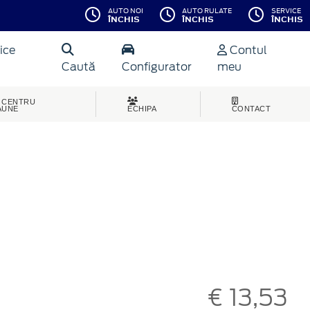
AUTO NOI
AUTO RULATE
SERVICE
ÎNCHIS
ÎNCHIS
ÎNCHIS
ice
Contul
Caută
Configurator
meu
CENTRU
AUNE
ECHIPA
CONTACT
€ 13,53