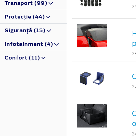
Transport (99)
2
Protecţie (44)
Siguranţă (15)
P
p
Infotainment (4)
2
Confort (11)
O
2
C
o
2