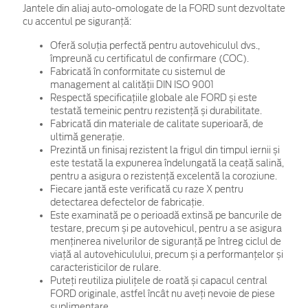
Jantele din aliaj auto-omologate de la FORD sunt dezvoltate
cu accentul pe siguranță:
Oferă soluția perfectă pentru autovehiculul dvs.,
împreună cu certificatul de confirmare (COC).
Fabricată în conformitate cu sistemul de
management al calității DIN ISO 9001
Respectă specificațiile globale ale FORD și este
testată temeinic pentru rezistență și durabilitate.
Fabricată din materiale de calitate superioară, de
ultimă generație.
Prezintă un finisaj rezistent la frigul din timpul iernii și
este testată la expunerea îndelungată la ceață salină,
pentru a asigura o rezistență excelentă la coroziune.
Fiecare jantă este verificată cu raze X pentru
detectarea defectelor de fabricație.
Este examinată pe o perioadă extinsă pe bancurile de
testare, precum și pe autovehicul, pentru a se asigura
menținerea nivelurilor de siguranță pe întreg ciclul de
viață al autovehiculului, precum și a performanțelor și
caracteristicilor de rulare.
Puteți reutiliza piulițele de roată și capacul central
FORD originale, astfel încât nu aveți nevoie de piese
suplimentare.