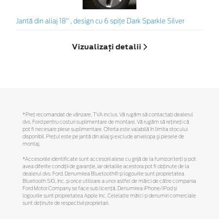
Jantă din aliaj 18" , design cu 6 spiţe Dark Sparkle Silver
Vizualizați detalii
*Preţ recomandat de vânzare, TVA inclus. Vă rugăm să contactaţi dealerul
dvs. Ford pentru costuri suplimentare de montare. Vă rugăm să reţineţi că
pot fi necesare piese suplimentare. Oferta este valabilă în limita stocului
disponibil. Preţul este pe jantă din aliaj şi exclude anvelopa şi piesele de
montaj.
*Accesoriile identificate sunt accesorii alese cu grijă de la furnizori terți și pot
avea diferite condiții de garanție, iar detaliile acestora pot fi obținute de la
dealerul dvs. Ford. Denumirea Bluetooth® și logourile sunt proprietatea
Bluetooth SIG, Inc. și orice utilizare a unor astfel de mărci de către compania
Ford Motor Company se face sub licență. Denumirea iPhone/iPod și
logourile sunt proprietatea Apple Inc. Celelalte mărci și denumiri comerciale
sunt deținute de respectivii proprietari.