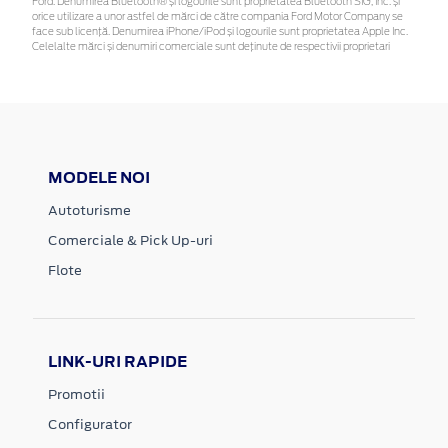
Ford. Denumirea Bluetooth® și logourile sunt proprietatea Bluetooth SIG, Inc. și
orice utilizare a unor astfel de mărci de către compania Ford Motor Company se
face sub licență. Denumirea iPhone/iPod și logourile sunt proprietatea Apple Inc.
Celelalte mărci și denumiri comerciale sunt deținute de respectivii proprietari
MODELE NOI
Autoturisme
Comerciale & Pick Up-uri
Flote
LINK-URI RAPIDE
Promotii
Configurator