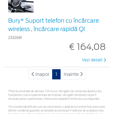
Bury* Suport telefon cu încărcare
wireless , încărcare rapidă QI
2332681
€ 164,08
Vezi detalii
Inapoi
1
Inainte
*Preţ recomandat de vânzare, TVA inclus. Vă rugăm să contactaţi dealerul dvs.
Ford pentru costuri suplimentare de montare. Vă rugăm să rețineți că pot fi
necesare piese suplimentare. Oferta este valabilă în limita stocului disponibil.
*Accesoriile identificate sunt accesorii alese cu grijă de la furnizori terți și pot avea
diferite condiții de garanție, iar detaliile acestora pot fi obținute de la dealerul dvs.