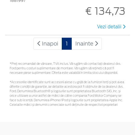
1881997
€ 134,73
Vezi detalii
Inapoi
1
Inainte
*Preţ recomandat de vânzare, TVA inclus. Vă rugăm să contactaţi dealerul dvs.
Ford pentru costuri suplimentare de montare. Vă rugăm să rețineți că pot fi
necesare piese suplimentare. Oferta este valabilă în limita stocului disponibil.
*Accesoriile identificate sunt accesorii alese cu grijă de la furnizori terți și pot avea
diferite condiții de garanție, iar detaliile acestora pot fi obținute de la dealerul dvs.
Ford. Denumirea Bluetooth® și logourile sunt proprietatea Bluetooth SIG, Inc. și
orice utilizare a unor astfel de mărci de către compania Ford Motor Company se
face sub licență. Denumirea iPhone/iPod și logourile sunt proprietatea Apple Inc.
Celelalte mărci și denumiri comerciale sunt deținute de respectivii proprietari