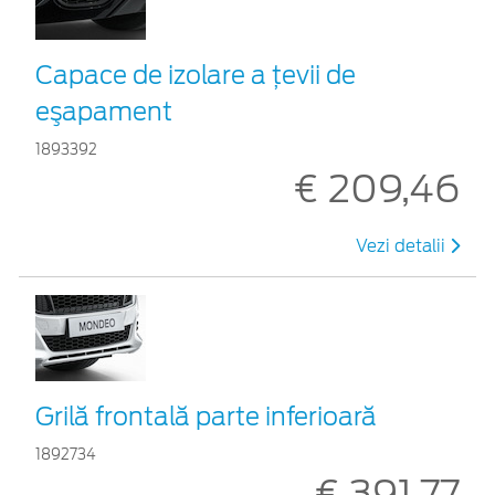
Capace de izolare a ţevii de
eşapament
1893392
€ 209,46
Vezi detalii
Grilă frontală parte inferioară
1892734
€ 391,77