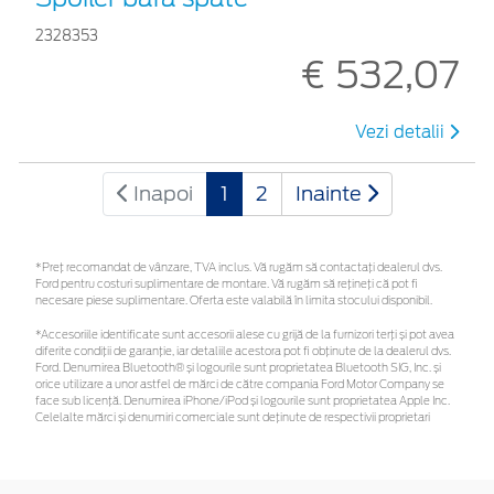
2328353
€ 532,07
Vezi detalii
Inapoi
1
2
Inainte
*Preţ recomandat de vânzare, TVA inclus. Vă rugăm să contactaţi dealerul dvs.
Ford pentru costuri suplimentare de montare. Vă rugăm să rețineți că pot fi
necesare piese suplimentare. Oferta este valabilă în limita stocului disponibil.
*Accesoriile identificate sunt accesorii alese cu grijă de la furnizori terți și pot avea
diferite condiții de garanție, iar detaliile acestora pot fi obținute de la dealerul dvs.
Ford. Denumirea Bluetooth® și logourile sunt proprietatea Bluetooth SIG, Inc. și
orice utilizare a unor astfel de mărci de către compania Ford Motor Company se
face sub licență. Denumirea iPhone/iPod și logourile sunt proprietatea Apple Inc.
Celelalte mărci și denumiri comerciale sunt deținute de respectivii proprietari