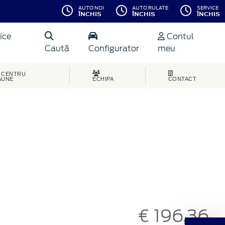
AUTO NOI
AUTO RULATE
SERVICE
ÎNCHIS
ÎNCHIS
ÎNCHIS
ice
Contul
Caută
Configurator
meu
CENTRU
AUNE
ECHIPA
CONTACT
€ 196,36