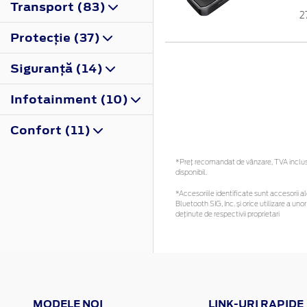
Transport (83)
2
Protecţie (37)
Siguranţă (14)
Infotainment (10)
Confort (11)
*Preţ recomandat de vânzare, TVA inclus. 
disponibil.
*Accesoriile identificate sunt accesorii ale
Bluetooth SIG, Inc. și orice utilizare a 
deținute de respectivii proprietari
MODELE NOI
LINK-URI RAPIDE