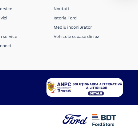
ervice
Noutati
vizii
Istoria Ford
Mediu inconjurator
n service
Vehicule scoase din uz
onnect