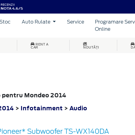
RECENZII
NOTA 4.6/5
Stoc
Auto Rulate
Service
Programare Serv
Online
RENT A
CAR
NOUTĂȚI
D
io pentru Mondeo 2014
2014
>
Infotainment
>
Audio
Pioneer* Subwoofer TS-WX140DA