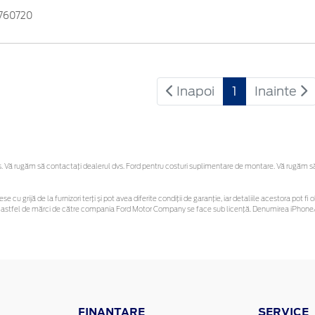
760720
Inapoi
1
Inainte
Vă rugăm să contactaţi dealerul dvs. Ford pentru costuri suplimentare de montare. Vă rugăm să re
se cu grijă de la furnizori terți și pot avea diferite condiții de garanție, iar detaliile acestora pot
unor astfel de mărci de către compania Ford Motor Company se face sub licență. Denumirea iPhone/
FINANTARE
SERVICE