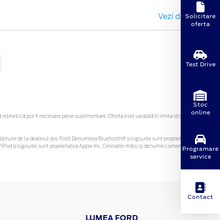
Solicitare
Vezi detalii
oferta
Test Drive
Stoc
online
țineți că pot fi necesare piese suplimentare. Oferta este valabilă în limita stocului
 fi obținute de la dealerul dvs. Ford. Denumirea Bluetooth® și logourile sunt proprietatea
iPod și logourile sunt proprietatea Apple Inc. Celelalte mărci și denumiri comerciale sunt
Programare
service
Contact
LUMEA FORD