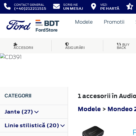
CONTACT GENERAL
SCRIE-NE
VEZI
(+40)212211515
UN MESAJ
PE HARTĂ
Modele
Promotii
MONDEO
BUY
ACCESORII
ASIGURĂRI
BACK
2014
1 accesorii în Aud
CATEGORII
Modele
>
Mondeo 
Jante (27)
Linie stilistică (20)