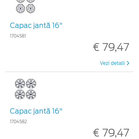
Capac jantă 16"
1704581
€ 79,47
Vezi detalii
Capac jantă 16"
1704582
€ 79,47