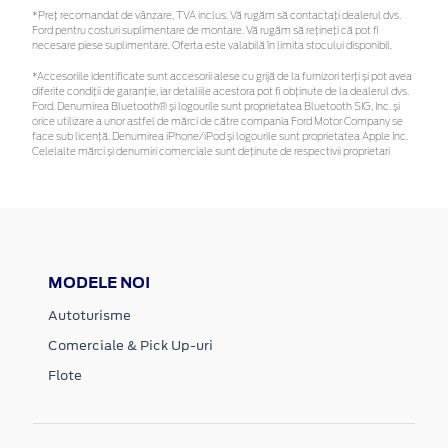
*Preţ recomandat de vânzare, TVA inclus. Vă rugăm să contactaţi dealerul dvs.
Ford pentru costuri suplimentare de montare. Vă rugăm să rețineți că pot fi
necesare piese suplimentare. Oferta este valabilă în limita stocului disponibil.
*Accesoriile identificate sunt accesorii alese cu grijă de la furnizori terți și pot avea
diferite condiții de garanție, iar detaliile acestora pot fi obținute de la dealerul dvs.
Ford. Denumirea Bluetooth® și logourile sunt proprietatea Bluetooth SIG, Inc. și
orice utilizare a unor astfel de mărci de către compania Ford Motor Company se
face sub licență. Denumirea iPhone/iPod și logourile sunt proprietatea Apple Inc.
Celelalte mărci și denumiri comerciale sunt deținute de respectivii proprietari
MODELE NOI
Autoturisme
Comerciale & Pick Up-uri
Flote