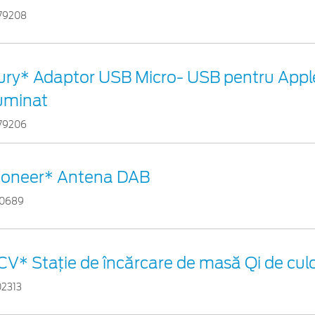
79208
ury* Adaptor USB Micro- USB pentru Appl
luminat
79206
ioneer* Antena DAB
10689
CV* Stație de încărcare de masă Qi de cul
02313