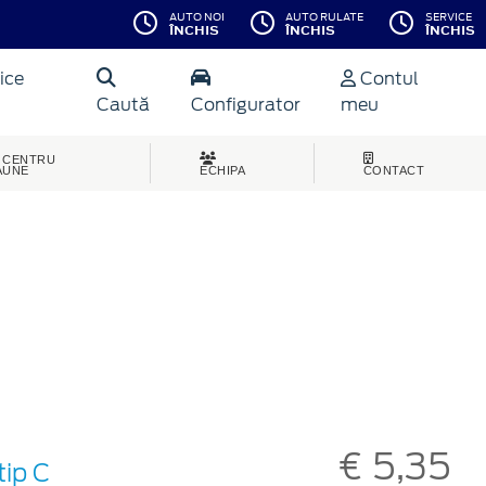
AUTO NOI
AUTO RULATE
SERVICE
ÎNCHIS
ÎNCHIS
ÎNCHIS
ice
Contul
Caută
Configurator
meu
CENTRU
AUNE
ECHIPA
CONTACT
€ 5,35
tip C