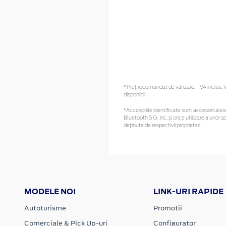
*Preţ recomandat de vânzare, TVA inclus. Vă
disponibil.
*Accesoriile identificate sunt accesorii alese
Bluetooth SIG, Inc. și orice utilizare a un
deținute de respectivii proprietari
MODELE NOI
LINK-URI RAPIDE
Autoturisme
Promotii
Comerciale & Pick Up-uri
Configurator