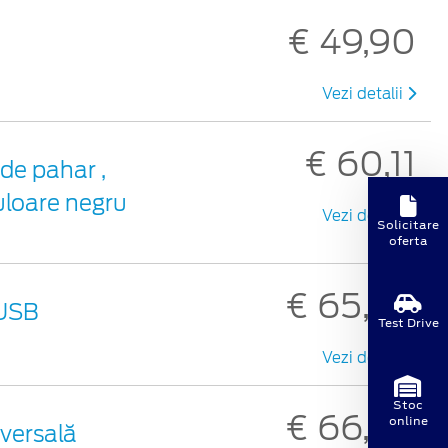
€ 49,90
Vezi detalii
€ 60,11
de pahar ,
uloare negru
Vezi detalii
Solicitare
oferta
€ 65,90
 USB
Test Drive
Vezi detalii
Stoc
€ 66,30
online
iversală