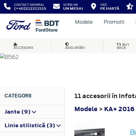
CONTACT GENERAL
SCRIE-NE
VEZI
(+40)212211515
UN MESAJ
PE HARTĂ
Modele
Promotii
KA+
BUY
ACCESORII
ASIGURĂRI
BACK
2016
11 accesorii în Inf
CATEGORII
Modele
>
KA+ 2016
Jante (9)
Linie stilistică (3)
B