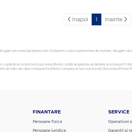
Inapoi
1
Inainte
 rugăm să contactaţi dealerul dvs. Ford pentru costuri suplimentare de montare. Vă rugăm să rețin
 cu grijă de la furnizori terți și pot avea diferite condiții de garanție, iar detaliile acestora pot f
or astfel de mărci de către compania Ford Motor Company se face sub licență. Denumirea iPhone/iPo
FINANTARE
SERVICE
Persoane fizice
Operatiuni s
Persoane juridice
Garantii si re