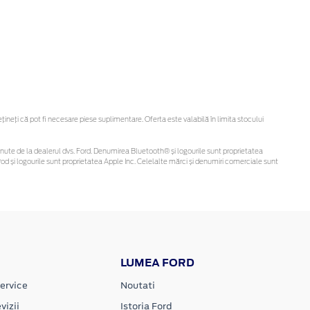
eți că pot fi necesare piese suplimentare. Oferta este valabilă în limita stocului
i obținute de la dealerul dvs. Ford. Denumirea Bluetooth® și logourile sunt proprietatea
d și logourile sunt proprietatea Apple Inc. Celelalte mărci și denumiri comerciale sunt
LUMEA FORD
ervice
Noutati
vizii
Istoria Ford