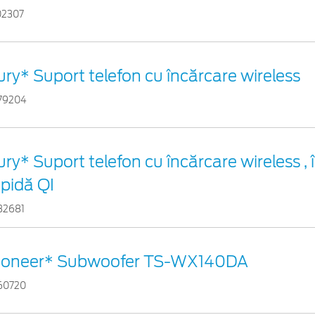
02307
ury* Suport telefon cu încărcare wireless
79204
ury* Suport telefon cu încărcare wireless ,
apidă QI
32681
ioneer* Subwoofer TS-WX140DA
60720