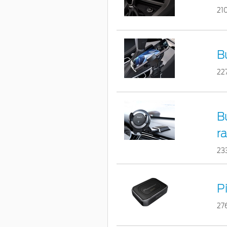
21
B
22
B
r
23
P
27