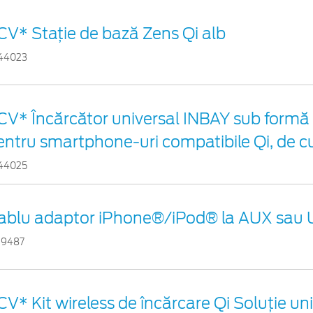
CV* Stație de bază Zens Qi alb
44023
CV* Încărcător universal INBAY sub formă 
entru smartphone-uri compatibile Qi, de c
44025
ablu adaptor iPhone®/iPod® la AUX sau
29487
CV* Kit wireless de încărcare Qi Soluție un