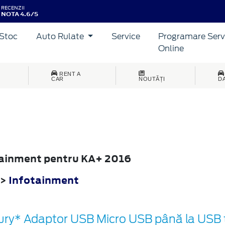
RECENZII
NOTA 4.6/5
Stoc
Auto Rulate
Service
Programare Serv
Online
RENT A
CAR
NOUTĂȚI
D
otainment pentru KA+ 2016
>
Infotainment
ury* Adaptor USB Micro USB până la USB 