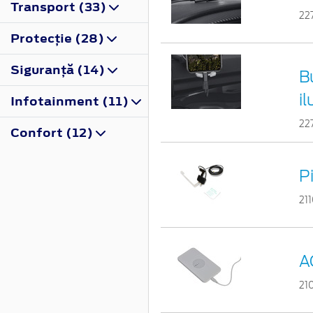
Transport (33)
22
Protecţie (28)
Siguranţă (14)
B
i
Infotainment (11)
22
Confort (12)
P
21
A
21