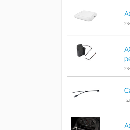
A
23
A
p
23
C
15
A