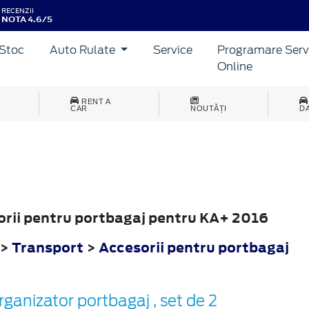
RECENZII
NOTA 4.6/5
Stoc
Auto Rulate
Service
Programare Serv
Online
RENT A
CAR
NOUTĂȚI
D
sorii pentru portbagaj pentru KA+ 2016
>
Transport
>
Accesorii pentru portbagaj
rganizator portbagaj , set de 2