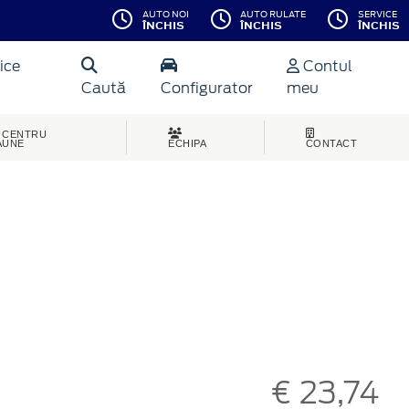
AUTO NOI
AUTO RULATE
SERVICE
ÎNCHIS
ÎNCHIS
ÎNCHIS
ice
Contul
Caută
Configurator
meu
CENTRU
AUNE
ECHIPA
CONTACT
€ 23,74