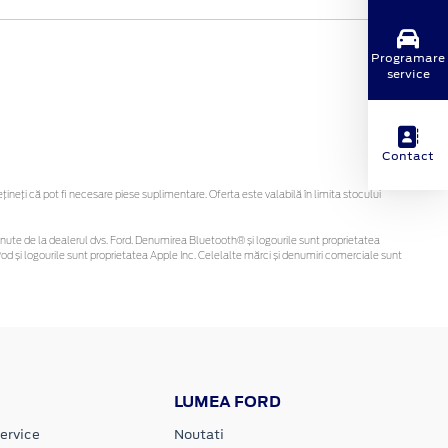
Programare
service
Contact
eți că pot fi necesare piese suplimentare. Oferta este valabilă în limita stocului
i obținute de la dealerul dvs. Ford. Denumirea Bluetooth® și logourile sunt proprietatea
d și logourile sunt proprietatea Apple Inc. Celelalte mărci și denumiri comerciale sunt
LUMEA FORD
ervice
Noutati