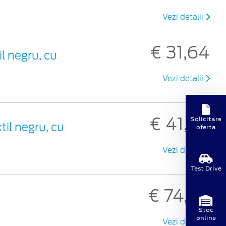
Vezi detalii
€ 31,64
il negru, cu
Vezi detalii
€ 41,96
Solicitare
til negru, cu
oferta
Vezi detalii
Test Drive
€ 74,49
Stoc
online
Vezi detalii