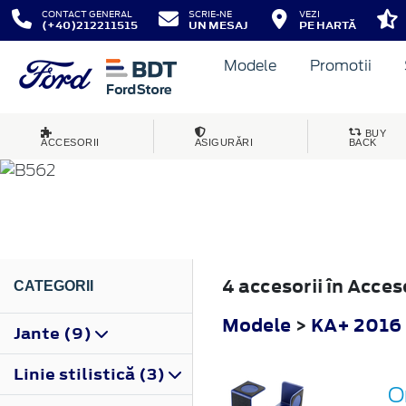
CONTACT GENERAL
SCRIE-NE
VEZI
(+40)212211515
UN MESAJ
PE HARTĂ
Modele
Promotii
KA+
BUY
ACCESORII
ASIGURĂRI
BACK
2016
4 accesorii în Acce
CATEGORII
Modele
>
KA+ 2016
Jante (9)
Linie stilistică (3)
O