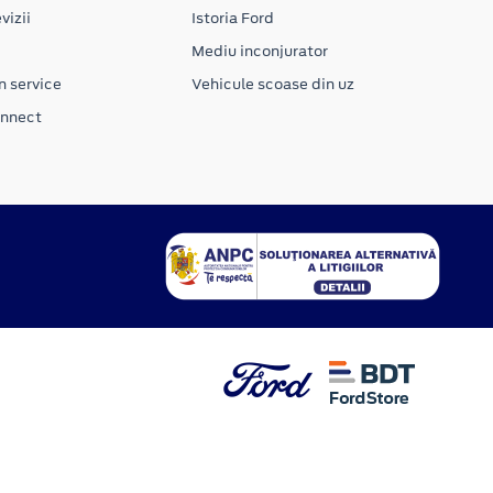
vizii
Istoria Ford
Mediu inconjurator
n service
Vehicule scoase din uz
onnect