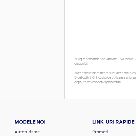
*Preţ recomandat de vânzare, TVA inclus. Vă
disponibil.
*Accesoriile identificate sunt accesorii alese
Bluetooth SIG, Inc. și orice utilizare a un
deținute de respectivii proprietari
MODELE NOI
LINK-URI RAPIDE
Autoturisme
Promotii