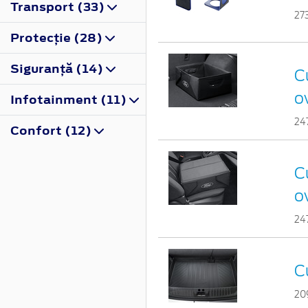
Transport (33)
27
Protecţie (28)
Siguranţă (14)
Cu
o
Infotainment (11)
24
Confort (12)
Cu
o
24
C
20