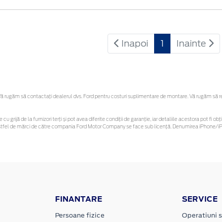
Inapoi
1
Inainte
 rugăm să contactaţi dealerul dvs. Ford pentru costuri suplimentare de montare. Vă rugăm să rețin
 cu grijă de la furnizori terți și pot avea diferite condiții de garanție, iar detaliile acestora pot f
or astfel de mărci de către compania Ford Motor Company se face sub licență. Denumirea iPhone/iPo
FINANTARE
SERVICE
Persoane fizice
Operatiuni s