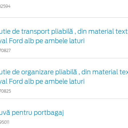
32594
tie de transport pliabilă , din material text
val Ford alb pe ambele laturi
70827
tie de organizare pliabilă , din material tex
val Ford alb pe ambele laturi
70825
uvă pentru portbagaj
95011