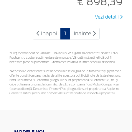
€ 898,39
Vezi detalii
Inapoi
1
Inainte
*Preţ recomandat de vânzare, TVA inclus. Vă rugăm să contactaţi dealerul dvs.
Ford pentru costuri suplimentare de montare. Vă rugăm să rețineți că pot fi
necesare piese suplimentare. Oferta este valabilă în limita stocului disponibil.
*Accesoriile identificate sunt accesorii alese cu grijă de la furnizori terți și pot avea
diferite condiții de garanție, iar detaliile acestora pot fi obținute de la dealerul dvs.
Ford. Denumirea Bluetooth® și logourile sunt proprietatea Bluetooth SIG, Inc. și
orice utilizare a unor astfel de mărci de către compania Ford Motor Company se
face sub licență. Denumirea iPhone/iPod și logourile sunt proprietatea Apple Inc.
Celelalte mărci și denumiri comerciale sunt deținute de respectivii proprietari
MODELE NOI