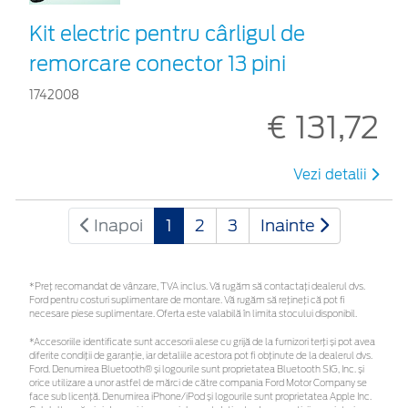
Kit electric pentru cârligul de
remorcare conector 13 pini
1742008
€ 131,72
Vezi detalii
Inapoi
1
2
3
Inainte
*Preţ recomandat de vânzare, TVA inclus. Vă rugăm să contactaţi dealerul dvs.
Ford pentru costuri suplimentare de montare. Vă rugăm să rețineți că pot fi
necesare piese suplimentare. Oferta este valabilă în limita stocului disponibil.
*Accesoriile identificate sunt accesorii alese cu grijă de la furnizori terți și pot avea
diferite condiții de garanție, iar detaliile acestora pot fi obținute de la dealerul dvs.
Ford. Denumirea Bluetooth® și logourile sunt proprietatea Bluetooth SIG, Inc. și
orice utilizare a unor astfel de mărci de către compania Ford Motor Company se
face sub licență. Denumirea iPhone/iPod și logourile sunt proprietatea Apple Inc.