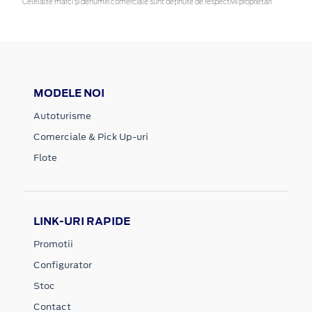
Celelalte mărci și denumiri comerciale sunt deținute de respectivii proprietari
MODELE NOI
Autoturisme
Comerciale & Pick Up-uri
Flote
LINK-URI RAPIDE
Promotii
Configurator
Stoc
Contact