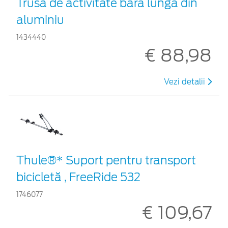
Trusă de activitate bară lungă din
aluminiu
1434440
€ 88,98
Vezi detalii
Thule®* Suport pentru transport
bicicletă , FreeRide 532
1746077
€ 109,67