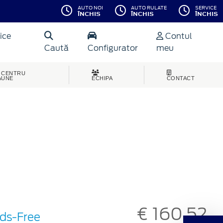
AUTO NOI
AUTO RULATE
SERVICE
ÎNCHIS
ÎNCHIS
ÎNCHIS
ice
Contul
Caută
Configurator
meu
CENTRU
AUNE
ECHIPA
CONTACT
€ 160,52
nds-Free