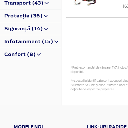
Transport (43)
16
Protecţie (36)
Siguranţă (14)
Infotainment (15)
Confort (8)
*Preţ recomandat de vânzare, TVA inclus. Vă
disponibil.
*Accesoriile identificate sunt accesorii alese
Bluetooth SIG, Inc. și orice utilizare a un
deținute de respectivii proprietari
MODELE NOI
LINK-URI RAPIDE