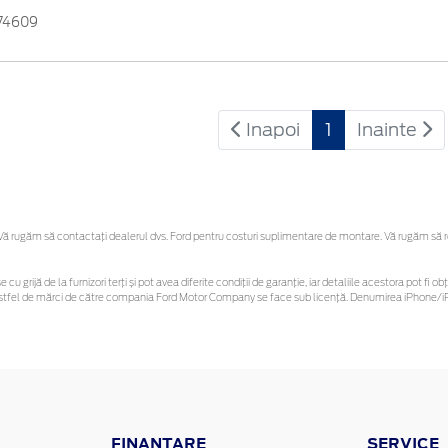
74609
Inapoi
1
Inainte
 rugăm să contactaţi dealerul dvs. Ford pentru costuri suplimentare de montare. Vă rugăm să reți
 cu grijă de la furnizori terți și pot avea diferite condiții de garanție, iar detaliile acestora pot f
or astfel de mărci de către compania Ford Motor Company se face sub licență. Denumirea iPhone/iP
FINANTARE
SERVICE