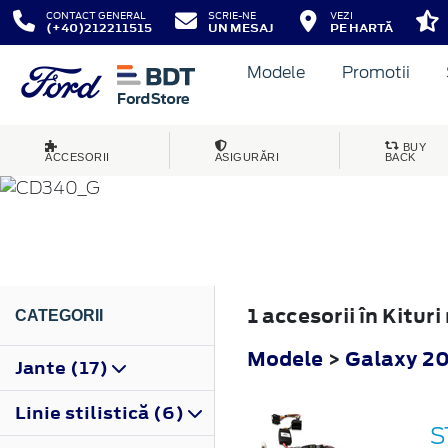
CONTACT GENERAL
SCRIE-NE
VEZI
(+40)212211515
UN MESAJ
PE HARTĂ
Modele
Promotii
GALAXY
BUY
ACCESORII
ASIGURĂRI
BACK
2010
1 accesorii în Kitur
CATEGORII
Modele
>
Galaxy 2
Jante (17)
Linie stilistică (6)
S