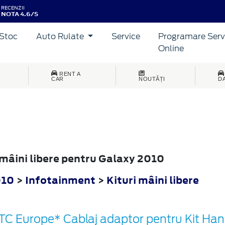
RECENZII
NOTA 4.6/5
Stoc
Auto Rulate
Service
Programare Serv
Online
RENT A
CAR
NOUTĂȚI
D
i mâini libere pentru Galaxy 2010
010
>
Infotainment
>
Kituri mâini libere
TC Europe* Cablaj adaptor pentru Kit Ha