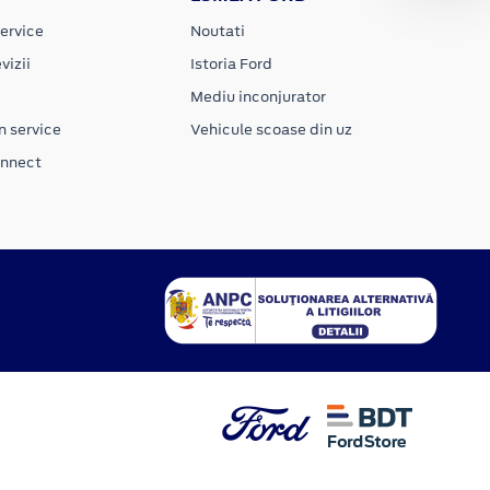
ervice
Noutati
vizii
Istoria Ford
Mediu inconjurator
n service
Vehicule scoase din uz
onnect