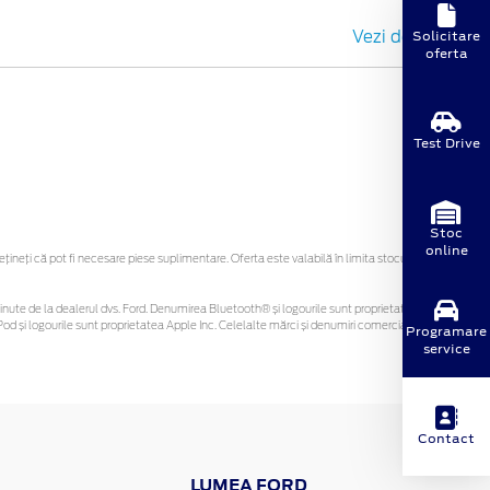
Solicitare
Vezi detalii
oferta
Test Drive
Stoc
online
neți că pot fi necesare piese suplimentare. Oferta este valabilă în limita stocului
i obținute de la dealerul dvs. Ford. Denumirea Bluetooth® și logourile sunt proprietatea
od și logourile sunt proprietatea Apple Inc. Celelalte mărci și denumiri comerciale sunt
Programare
service
Contact
LUMEA FORD