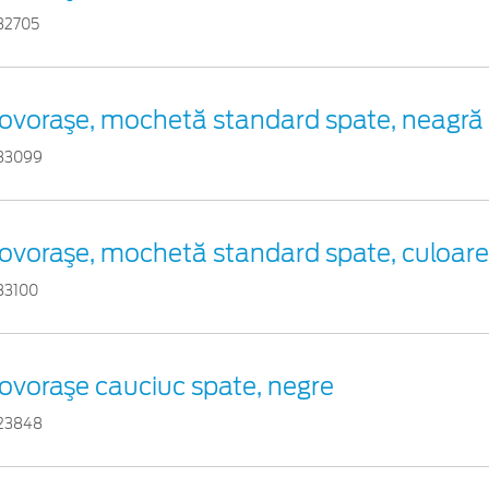
32705
ovoraşe, mochetă standard spate, neagră
83099
ovoraşe, mochetă standard spate, culoare
83100
ovoraşe cauciuc spate, negre
23848