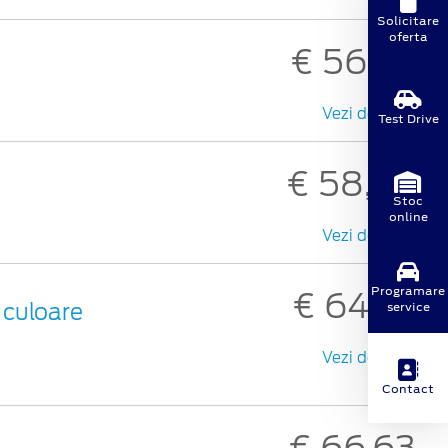
Solicitare
oferta
€ 56,33
Vezi detalii
Test Drive
€ 58,94
Stoc
online
Vezi detalii
Programare
€ 64,67
service
 culoare
Vezi detalii
Contact
€ 66,63