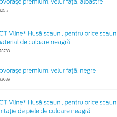
ovoraşe premium, velur faţă, albastre
32512
CTIVline* Husă scaun , pentru orice scaun
aterial de culoare neagră
78783
ovoraşe premium, velur faţă, negre
83089
CTIVline* Husă scaun , pentru orice scaun
mitație de piele de culoare neagră