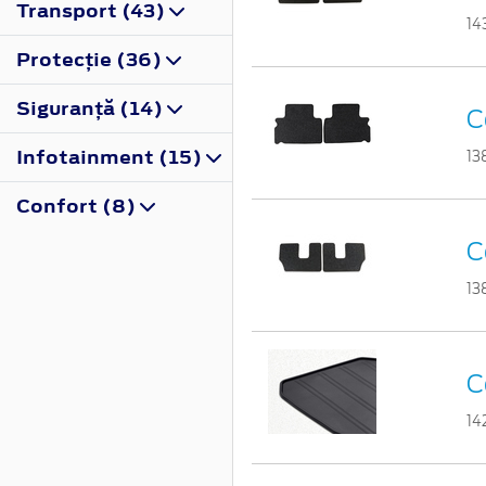
Transport (43)
14
Protecţie (36)
Siguranţă (14)
C
Infotainment (15)
13
Confort (8)
C
13
C
14