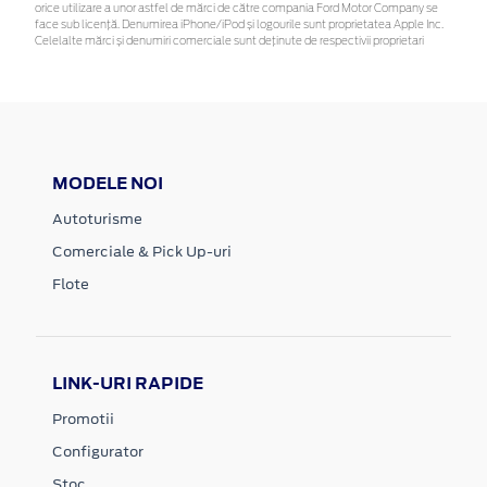
orice utilizare a unor astfel de mărci de către compania Ford Motor Company se
face sub licență. Denumirea iPhone/iPod și logourile sunt proprietatea Apple Inc.
Celelalte mărci și denumiri comerciale sunt deținute de respectivii proprietari
MODELE NOI
Autoturisme
Comerciale & Pick Up-uri
Flote
LINK-URI RAPIDE
Promotii
Configurator
Stoc