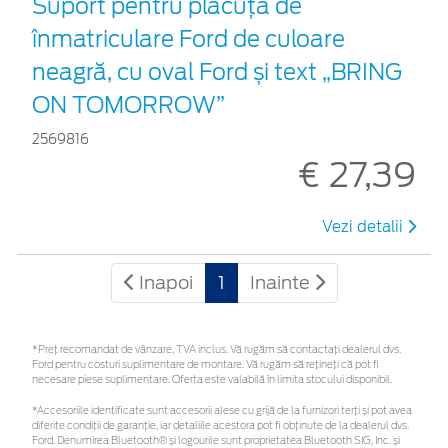
Suport pentru plăcuța de
înmatriculare Ford de culoare
neagră, cu oval Ford și text „BRING
ON TOMORROW”
2569816
€ 27,39
Vezi detalii
Inapoi
1
Inainte
*Preţ recomandat de vânzare, TVA inclus. Vă rugăm să contactaţi dealerul dvs.
Ford pentru costuri suplimentare de montare. Vă rugăm să rețineți că pot fi
necesare piese suplimentare. Oferta este valabilă în limita stocului disponibil.
*Accesoriile identificate sunt accesorii alese cu grijă de la furnizori terți și pot avea
diferite condiții de garanție, iar detaliile acestora pot fi obținute de la dealerul dvs.
Ford. Denumirea Bluetooth® și logourile sunt proprietatea Bluetooth SIG, Inc. și