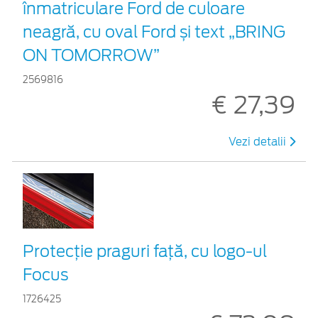
înmatriculare Ford de culoare
neagră, cu oval Ford și text „BRING
ON TOMORROW”
2569816
€ 27,39
Vezi detalii
Protecţie praguri faţă, cu logo-ul
Focus
1726425