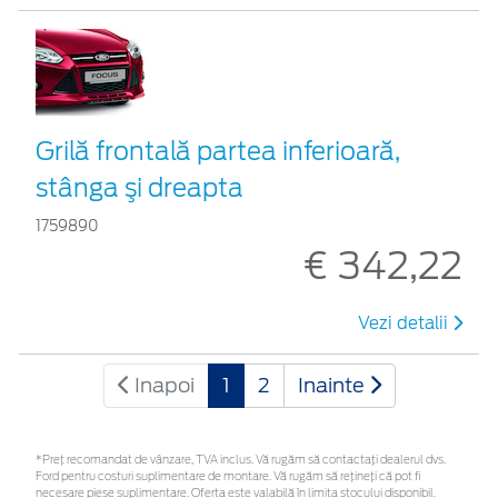
Grilă frontală partea inferioară,
stânga şi dreapta
1759890
€ 342,22
Vezi detalii
Inapoi
1
2
Inainte
*Preţ recomandat de vânzare, TVA inclus. Vă rugăm să contactaţi dealerul dvs.
Ford pentru costuri suplimentare de montare. Vă rugăm să rețineți că pot fi
necesare piese suplimentare. Oferta este valabilă în limita stocului disponibil.