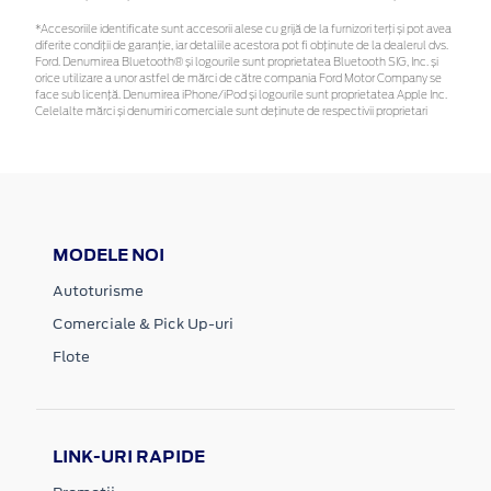
*Accesoriile identificate sunt accesorii alese cu grijă de la furnizori terți și pot avea
diferite condiții de garanție, iar detaliile acestora pot fi obținute de la dealerul dvs.
Ford. Denumirea Bluetooth® și logourile sunt proprietatea Bluetooth SIG, Inc. și
orice utilizare a unor astfel de mărci de către compania Ford Motor Company se
face sub licență. Denumirea iPhone/iPod și logourile sunt proprietatea Apple Inc.
Celelalte mărci și denumiri comerciale sunt deținute de respectivii proprietari
MODELE NOI
Autoturisme
Comerciale & Pick Up-uri
Flote
LINK-URI RAPIDE