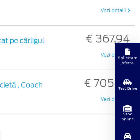
Vezi detalii
€ 367,94
at pe cârligul
Vezi detalii
Solicitare
oferta
€ 705,26
cletă , Coach
Test Drive
Vezi detalii
Stoc
online