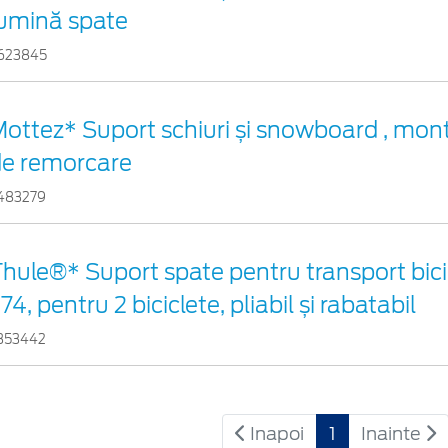
umină spate
623845
ottez* Suport schiuri și snowboard , mont
de remorcare
483279
hule®* Suport spate pentru transport bici
74, pentru 2 biciclete, pliabil și rabatabil
353442
Inapoi
1
Inainte