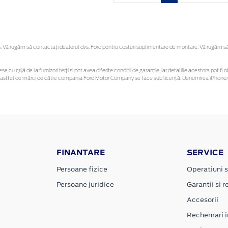
Vă rugăm să contactaţi dealerul dvs. Ford pentru costuri suplimentare de montare. Vă rugăm să re
se cu grijă de la furnizori terți și pot avea diferite condiții de garanție, iar detaliile acestora pot
unor astfel de mărci de către compania Ford Motor Company se face sub licență. Denumirea iPhone/i
FINANTARE
SERVICE
Persoane fizice
Operatiuni s
Persoane juridice
Garantii si re
Accesorii
Rechemari i