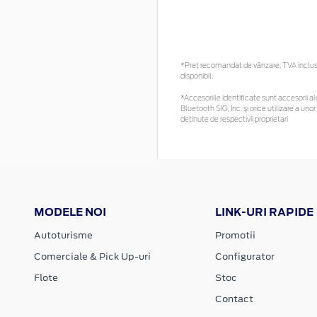
*Preţ recomandat de vânzare, TVA inclus. 
disponibil.
*Accesoriile identificate sunt accesorii ale
Bluetooth SIG, Inc. și orice utilizare a 
deținute de respectivii proprietari
MODELE NOI
LINK-URI RAPIDE
Autoturisme
Promotii
Comerciale & Pick Up-uri
Configurator
Flote
Stoc
Contact