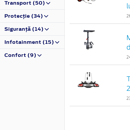
Transport (50)
l
Protecţie (34)
2
Siguranţă (14)
M
Infotainment (15)
Confort (9)
2
T
2
2