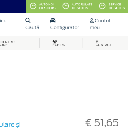
AUTO NOI
AUTO RULATE
SERVICE
DESCHIS
DESCHIS
DESCHIS
ice
Contul
Caută
Configurator
meu
CENTRU
AUNE
ECHIPA
CONTACT
€ 51,65
lare și