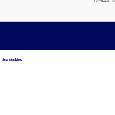
FordPass C
litica cookies