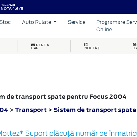
RECENZII
NOTA 4.6/5
Stoc
Auto Rulate
Service
Programare Serv
Online
RENT A
CAR
NOUTĂȚI
D
tem de transport spate pentru Focus 2004
004
>
Transport
>
Sistem de transport spate
ottez* Suport plăcuță număr de înmatricu