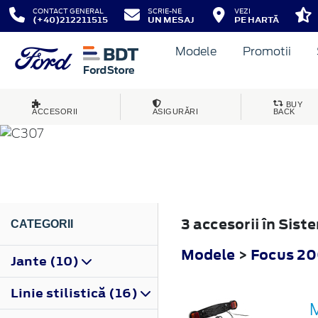
CONTACT GENERAL
SCRIE-NE
VEZI
(+40)212211515
UN MESAJ
PE HARTĂ
Modele
Promotii
FOCUS
BUY
ACCESORII
ASIGURĂRI
BACK
2004
3 accesorii în Sis
CATEGORII
Modele
>
Focus 2
Jante (10)
Linie stilistică (16)
M