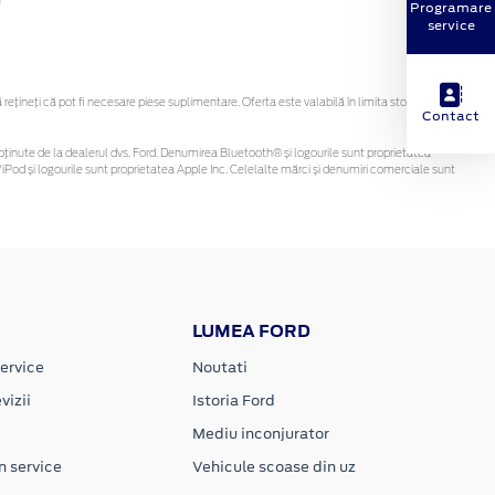
Programare
service
țineți că pot fi necesare piese suplimentare. Oferta este valabilă în limita stocului
Contact
 fi obținute de la dealerul dvs. Ford. Denumirea Bluetooth® și logourile sunt proprietatea
Pod și logourile sunt proprietatea Apple Inc. Celelalte mărci și denumiri comerciale sunt
LUMEA FORD
ervice
Noutati
vizii
Istoria Ford
Mediu inconjurator
n service
Vehicule scoase din uz