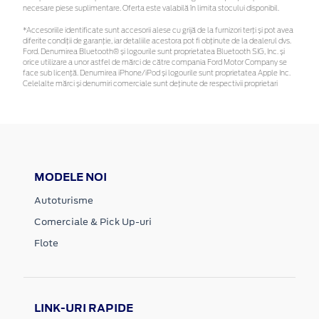
necesare piese suplimentare. Oferta este valabilă în limita stocului disponibil.
*Accesoriile identificate sunt accesorii alese cu grijă de la furnizori terți și pot avea
diferite condiții de garanție, iar detaliile acestora pot fi obținute de la dealerul dvs.
Ford. Denumirea Bluetooth® și logourile sunt proprietatea Bluetooth SIG, Inc. și
orice utilizare a unor astfel de mărci de către compania Ford Motor Company se
face sub licență. Denumirea iPhone/iPod și logourile sunt proprietatea Apple Inc.
Celelalte mărci și denumiri comerciale sunt deținute de respectivii proprietari
MODELE NOI
Autoturisme
Comerciale & Pick Up-uri
Flote
LINK-URI RAPIDE