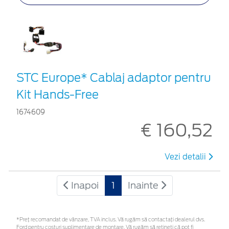
STC Europe* Cablaj adaptor pentru
Kit Hands-Free
1674609
€ 160,52
Vezi detalii
Inapoi
1
Inainte
*Preţ recomandat de vânzare, TVA inclus. Vă rugăm să contactaţi dealerul dvs.
Ford pentru costuri suplimentare de montare. Vă rugăm să rețineți că pot fi