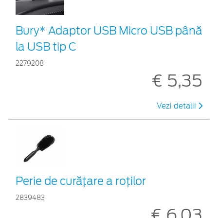
Bury* Adaptor USB Micro USB până
la USB tip C
2279208
€ 5,35
Vezi detalii
Perie de curățare a roților
2839483
€ 6,03