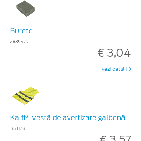
Burete
2839479
€ 3,04
Vezi detalii
Kalff* Vestă de avertizare galbenă
1871128
€ 3,57