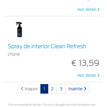
Vezi detalii
Spray de interior Clean Refresh
2753118
€ 13,59
Vezi detalii
Inapoi
1
2
3
Inainte
*Preţ recomandat de vânzare, TVA inclus. Vă rugăm să contactaţi dealerul dvs.