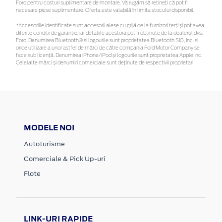
Ford pentru costuri suplimentare de montare. Vă rugăm să rețineți că pot fi
necesare piese suplimentare. Oferta este valabilă în limita stocului disponibil.
*Accesoriile identificate sunt accesorii alese cu grijă de la furnizori terți și pot avea
diferite condiții de garanție, iar detaliile acestora pot fi obținute de la dealerul dvs.
Ford. Denumirea Bluetooth® și logourile sunt proprietatea Bluetooth SIG, Inc. și
orice utilizare a unor astfel de mărci de către compania Ford Motor Company se
face sub licență. Denumirea iPhone/iPod și logourile sunt proprietatea Apple Inc.
Celelalte mărci și denumiri comerciale sunt deținute de respectivii proprietari
MODELE NOI
Autoturisme
Comerciale & Pick Up-uri
Flote
LINK-URI RAPIDE