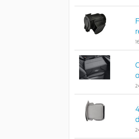
F
r
1
C
o
2
4
d
2