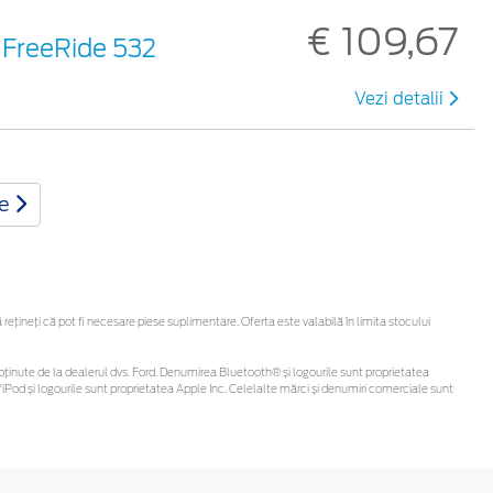
€ 109,67
, FreeRide 532
Vezi detalii
te
țineți că pot fi necesare piese suplimentare. Oferta este valabilă în limita stocului
 fi obținute de la dealerul dvs. Ford. Denumirea Bluetooth® și logourile sunt proprietatea
Pod și logourile sunt proprietatea Apple Inc. Celelalte mărci și denumiri comerciale sunt