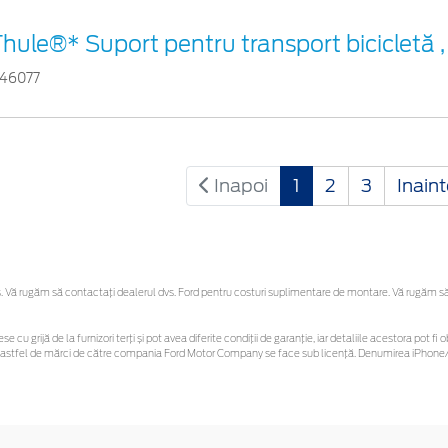
hule®* Suport pentru transport bicicletă 
746077
Inapoi
1
2
3
Inain
Vă rugăm să contactaţi dealerul dvs. Ford pentru costuri suplimentare de montare. Vă rugăm să re
se cu grijă de la furnizori terți și pot avea diferite condiții de garanție, iar detaliile acestora pot
unor astfel de mărci de către compania Ford Motor Company se face sub licență. Denumirea iPhone/i