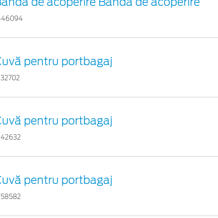
andă de acoperire Bandă de acoperire
446094
uvă pentru portbagaj
332702
uvă pentru portbagaj
342632
uvă pentru portbagaj
358582