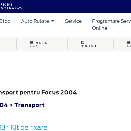
RECENZII
NOTA 4.6/5
Stoc
Auto Rulate
Service
Programare Serv
Online
RENT A
CAR
NOUTĂȚI
D
ansport pentru Focus 2004
004
>
Transport
3* Kit de fixare