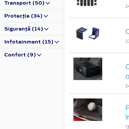
Transport (50)
2
Protecţie (34)
Siguranţă (14)
O
Infotainment (15)
2
Confort (9)
C
o
2
P
î
1