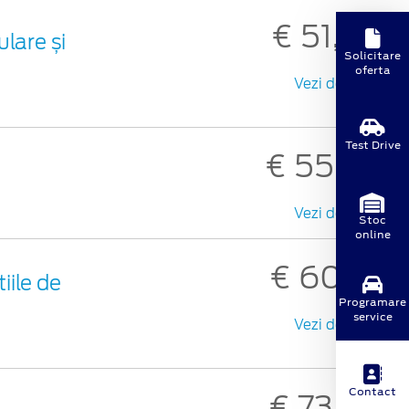
€ 51,65
lare și
Solicitare
oferta
Vezi detalii
Test Drive
€ 55,25
Vezi detalii
Stoc
online
€ 60,91
iile de
Programare
service
Vezi detalii
Contact
€ 73,35