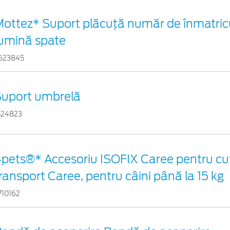
ottez* Suport plăcuță număr de înmatricu
umină spate
623845
Suport umbrelă
524823
pets®* Accesoriu ISOFIX Caree pentru cut
ransport Caree, pentru câini până la 15 kg
710162