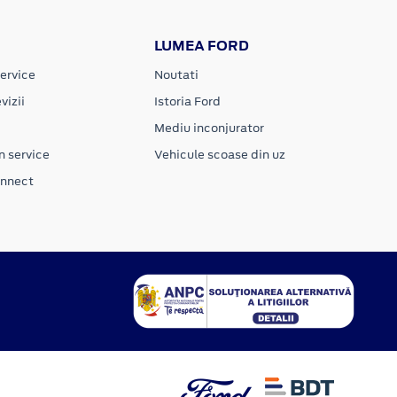
LUMEA FORD
ervice
Noutati
vizii
Istoria Ford
Mediu inconjurator
n service
Vehicule scoase din uz
onnect