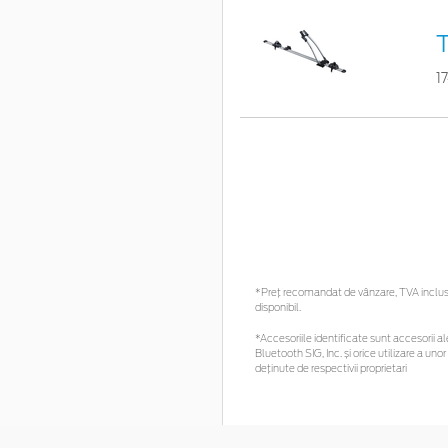
T
1
*Preţ recomandat de vânzare, TVA inclus. 
disponibil.
*Accesoriile identificate sunt accesorii ale
Bluetooth SIG, Inc. și orice utilizare a 
deținute de respectivii proprietari