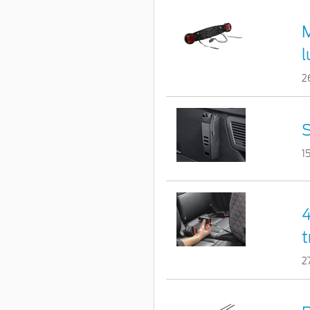
M
l
2
1
4
t
2