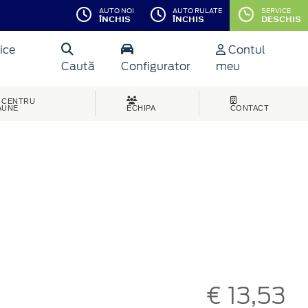
AUTO NOI
AUTO RULATE
SERVICE
ÎNCHIS
ÎNCHIS
DESCHIS
ice
Contul
Caută
Configurator
meu
CENTRU
AUNE
ECHIPA
CONTACT
€ 13,53