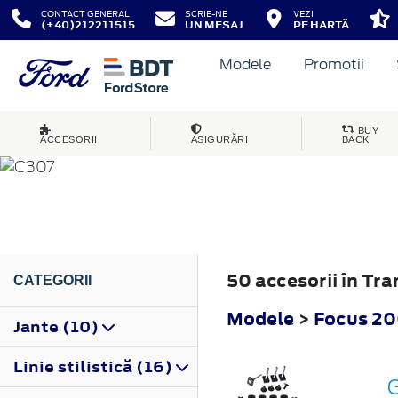
CONTACT GENERAL
SCRIE-NE
VEZI
(+40)212211515
UN MESAJ
PE HARTĂ
Modele
Promotii
FOCUS
BUY
ACCESORII
ASIGURĂRI
BACK
2004
50 accesorii în Tr
CATEGORII
Modele
>
Focus 2
Jante (10)
Linie stilistică (16)
G