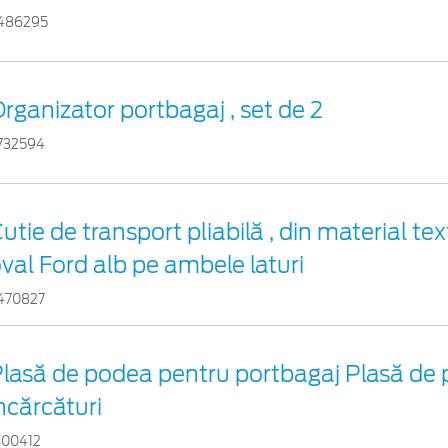
486295
rganizator portbagaj , set de 2
732594
utie de transport pliabilă , din material tex
val Ford alb pe ambele laturi
470827
lasă de podea pentru portbagaj Plasă de
ncărcături
300412