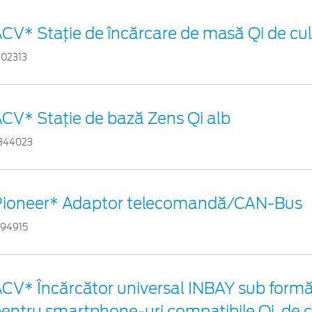
CV* Stație de încărcare de masă Qi de cu
102313
CV* Stație de bază Zens Qi alb
344023
Pioneer* Adaptor telecomandă/CAN-Bus
794915
CV* Încărcător universal INBAY sub formă
entru smartphone-uri compatibile Qi, de 