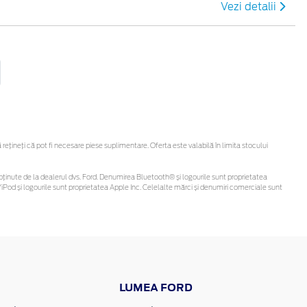
Vezi detalii
țineți că pot fi necesare piese suplimentare. Oferta este valabilă în limita stocului
 fi obținute de la dealerul dvs. Ford. Denumirea Bluetooth® și logourile sunt proprietatea
Pod și logourile sunt proprietatea Apple Inc. Celelalte mărci și denumiri comerciale sunt
LUMEA FORD