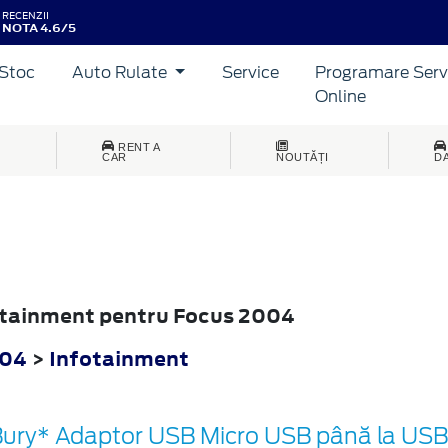
RECENZII
NOTA 4.6/5
Stoc
Auto Rulate
Service
Programare Serv
Online
RENT A
CAR
NOUTĂȚI
D
fotainment pentru Focus 2004
004
>
Infotainment
ury* Adaptor USB Micro USB până la USB 