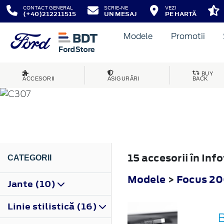
CONTACT GENERAL
SCRIE-NE
VEZI
(+40)212211515
UN MESAJ
PE HARTĂ
Modele
Promotii
FOCUS
BUY
ACCESORII
ASIGURĂRI
BACK
2004
15 accesorii în In
CATEGORII
Modele
>
Focus 2
Jante (10)
Linie stilistică (16)
B