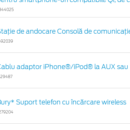
344025
taţie de andocare Consolă de comunicaţi
692039
Cablu adaptor iPhone®/iPod® la AUX sau
529487
ury* Suport telefon cu încărcare wireless
279204