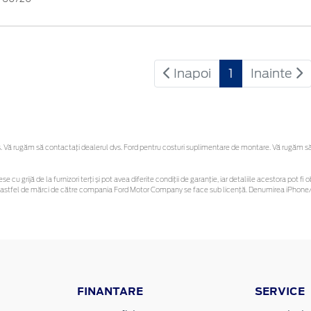
Inapoi
1
Inainte
Vă rugăm să contactaţi dealerul dvs. Ford pentru costuri suplimentare de montare. Vă rugăm să re
se cu grijă de la furnizori terți și pot avea diferite condiții de garanție, iar detaliile acestora pot
unor astfel de mărci de către compania Ford Motor Company se face sub licență. Denumirea iPhone/i
FINANTARE
SERVICE