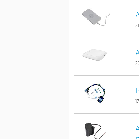
A
2
A
2
1
A
p