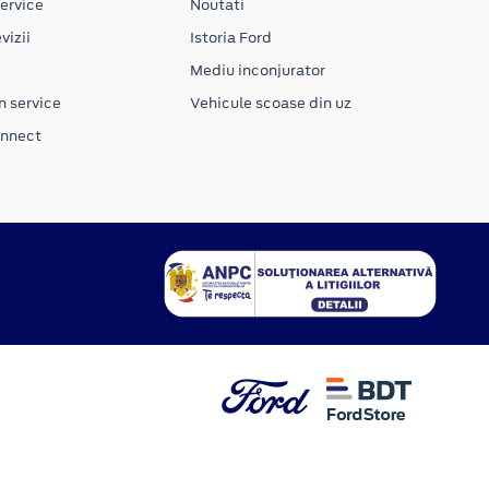
ervice
Noutati
vizii
Istoria Ford
Mediu inconjurator
n service
Vehicule scoase din uz
onnect