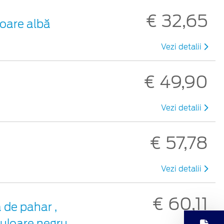
€ 32,65
loare albă
Vezi detalii
€ 49,90
Vezi detalii
€ 57,78
Vezi detalii
€ 60,11
 de pahar ,
culoare negru