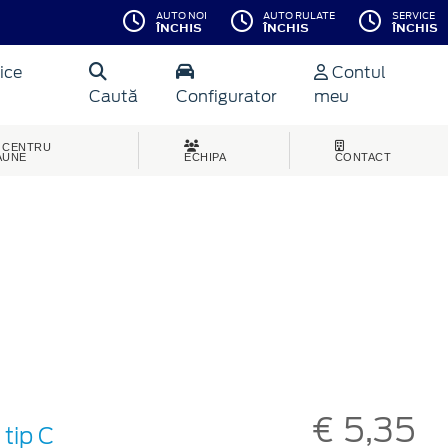
AUTO NOI
AUTO RULATE
SERVICE
ÎNCHIS
ÎNCHIS
ÎNCHIS
ice
Contul
Caută
Configurator
meu
CENTRU
AUNE
ECHIPA
CONTACT
€ 5,35
tip C