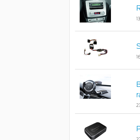
R
1
S
1
B
r
2
2