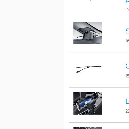
2
S
1
1
B
2