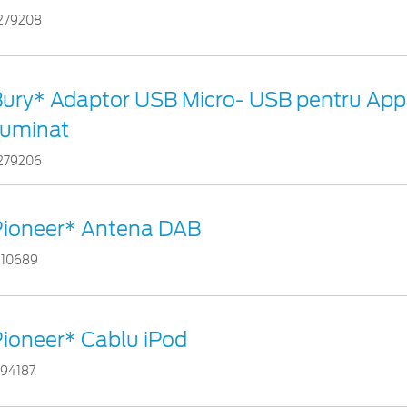
279208
ury* Adaptor USB Micro- USB pentru App
luminat
279206
Pioneer* Antena DAB
110689
ioneer* Cablu iPod
794187