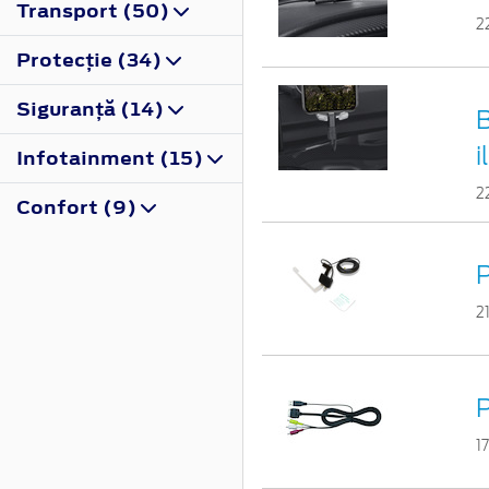
Transport (50)
2
Protecţie (34)
Siguranţă (14)
B
i
Infotainment (15)
2
Confort (9)
2
P
1