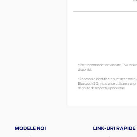
*Preţ recomandat de vânzare, TVA inclus. 
disponibil.
*Accesoriile identificate sunt accesorii ale
Bluetooth SIG, Inc. și orice utilizare a 
deținute de respectivii proprietari
MODELE NOI
LINK-URI RAPIDE