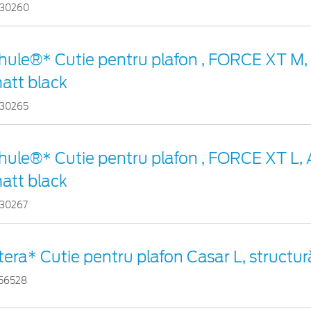
30260
hule®* Cutie pentru plafon , FORCE XT M,
att black
30265
hule®* Cutie pentru plafon , FORCE XT L, 
att black
30267
tera* Cutie pentru plafon Casar L, structur
56528