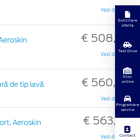
Vezi detalii
Solicitare
oferta
€ 508,85
Aeroskin
Test Drive
Vezi detalii
Stoc
€ 560,86
online
ră de tip lavă
Vezi detalii
Programare
service
€ 563,69
rt, Aeroskin
Contact
Vezi detalii