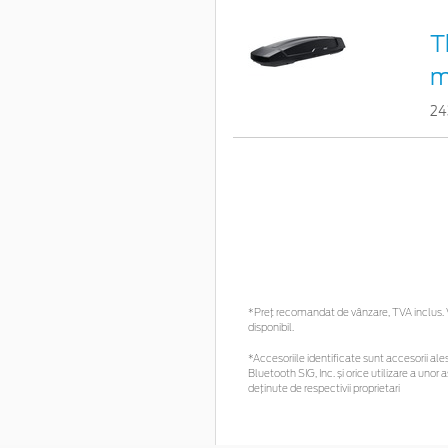
T
m
24
*Preţ recomandat de vânzare, TVA inclus. Vă
disponibil.
*Accesoriile identificate sunt accesorii ales
Bluetooth SIG, Inc. și orice utilizare a un
deținute de respectivii proprietari