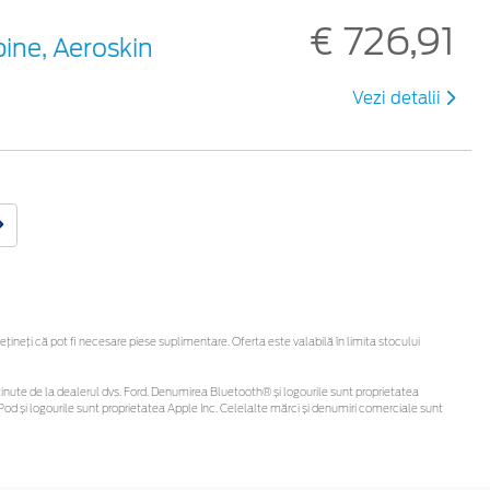
€ 726,91
ine, Aeroskin
Vezi detalii
neți că pot fi necesare piese suplimentare. Oferta este valabilă în limita stocului
fi obținute de la dealerul dvs. Ford. Denumirea Bluetooth® și logourile sunt proprietatea
od și logourile sunt proprietatea Apple Inc. Celelalte mărci și denumiri comerciale sunt