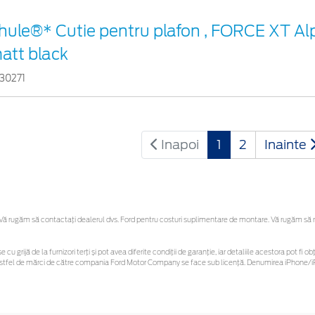
hule®* Cutie pentru plafon , FORCE XT Alp
att black
30271
Inapoi
1
2
Inainte
 rugăm să contactaţi dealerul dvs. Ford pentru costuri suplimentare de montare. Vă rugăm să reți
e cu grijă de la furnizori terți și pot avea diferite condiții de garanție, iar detaliile acestora pot 
or astfel de mărci de către compania Ford Motor Company se face sub licență. Denumirea iPhone/iP