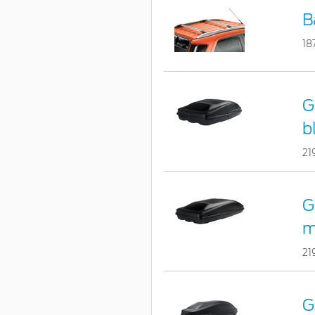
B
18
G
b
21
G
m
21
G