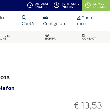
AUTO NOI
AUTO RULATE
SERVICE
ÎNCHIS
ÎNCHIS
DESCHIS
ice
Contul
Caută
Configurator
meu
CENTRU
AUNE
ECHIPA
CONTACT
2013
plafon
€ 13,53