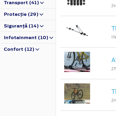
Transport (41)
24
Protecţie (29)
Siguranţă (14)
T
Infotainment (10)
17
Confort (12)
A
27
T
21