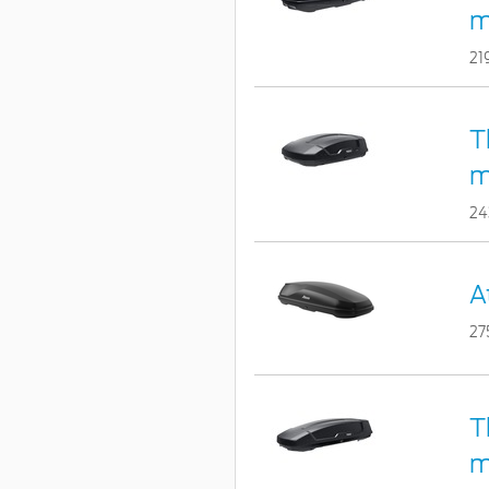
m
21
T
m
24
A
27
T
m