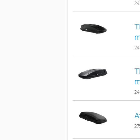
24
T
m
24
T
m
24
A
27