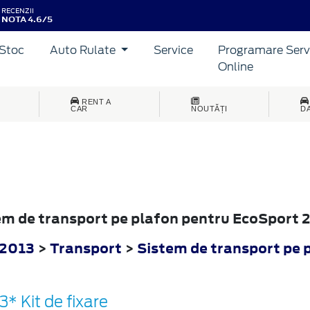
RECENZII
NOTA 4.6/5
Stoc
Auto Rulate
Service
Programare Serv
Online
RENT A
CAR
NOUTĂȚI
D
tem de transport pe plafon pentru EcoSport 
 2013
>
Transport
>
Sistem de transport pe 
3* Kit de fixare