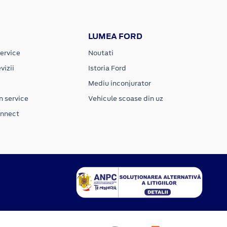
LUMEA FORD
ervice
Noutati
vizii
Istoria Ford
Mediu inconjurator
n service
Vehicule scoase din uz
onnect