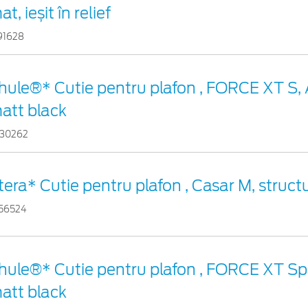
at, ieșit în relief
91628
hule®* Cutie pentru plafon , FORCE XT S, 
att black
30262
tera* Cutie pentru plafon , Casar M, structu
56524
hule®* Cutie pentru plafon , FORCE XT Spo
att black