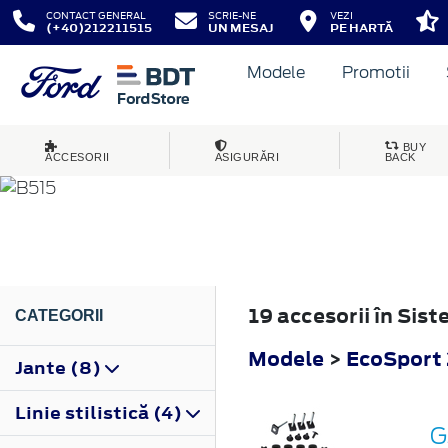
CONTACT GENERAL
SCRIE-NE
VEZI
(+40)212211515
UN MESAJ
PE HARTĂ
Modele
Promotii
ECOSPORT
BUY
ACCESORII
ASIGURĂRI
BACK
2013
19 accesorii în Sis
CATEGORII
Modele
>
EcoSport
Jante (8)
Linie stilistică (4)
G