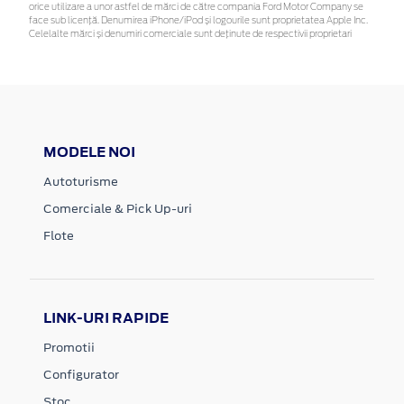
orice utilizare a unor astfel de mărci de către compania Ford Motor Company se
face sub licență. Denumirea iPhone/iPod și logourile sunt proprietatea Apple Inc.
Celelalte mărci și denumiri comerciale sunt deținute de respectivii proprietari
MODELE NOI
Autoturisme
Comerciale & Pick Up-uri
Flote
LINK-URI RAPIDE
Promotii
Configurator
Stoc