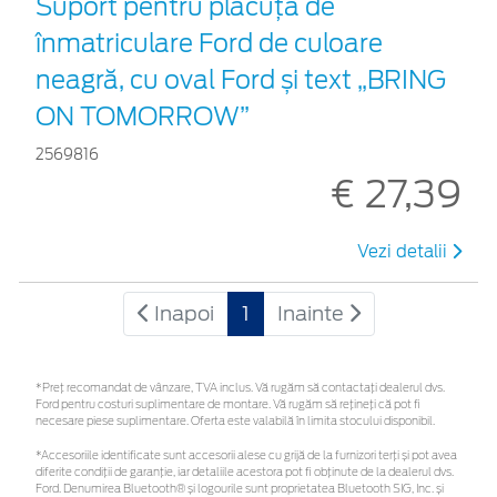
Suport pentru plăcuța de
înmatriculare Ford de culoare
neagră, cu oval Ford și text „BRING
ON TOMORROW”
2569816
€ 27,39
Vezi detalii
Inapoi
1
Inainte
*Preţ recomandat de vânzare, TVA inclus. Vă rugăm să contactaţi dealerul dvs.
Ford pentru costuri suplimentare de montare. Vă rugăm să rețineți că pot fi
necesare piese suplimentare. Oferta este valabilă în limita stocului disponibil.
*Accesoriile identificate sunt accesorii alese cu grijă de la furnizori terți și pot avea
diferite condiții de garanție, iar detaliile acestora pot fi obținute de la dealerul dvs.
Ford. Denumirea Bluetooth® și logourile sunt proprietatea Bluetooth SIG, Inc. și