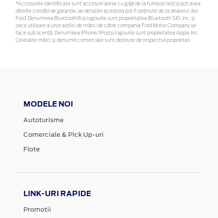
*Accesoriile identificate sunt accesorii alese cu grijă de la furnizori terți și pot avea
diferite condiții de garanție, iar detaliile acestora pot fi obținute de la dealerul dvs.
Ford. Denumirea Bluetooth® și logourile sunt proprietatea Bluetooth SIG, Inc. și
orice utilizare a unor astfel de mărci de către compania Ford Motor Company se
face sub licență. Denumirea iPhone/iPod și logourile sunt proprietatea Apple Inc.
Celelalte mărci și denumiri comerciale sunt deținute de respectivii proprietari
MODELE NOI
Autoturisme
Comerciale & Pick Up-uri
Flote
LINK-URI RAPIDE
Promotii