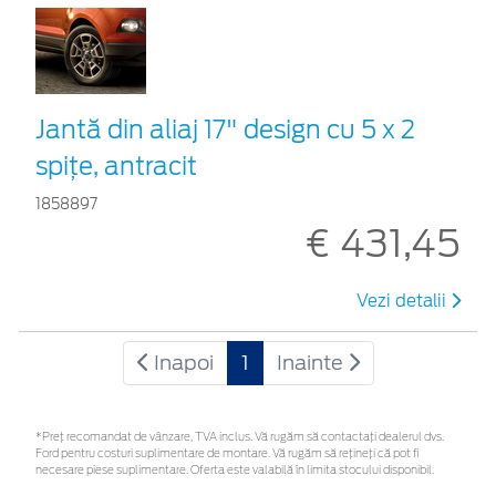
Jantă din aliaj 17" design cu 5 x 2
spiţe, antracit
1858897
€ 431,45
Vezi detalii
Inapoi
1
Inainte
*Preţ recomandat de vânzare, TVA inclus. Vă rugăm să contactaţi dealerul dvs.
Ford pentru costuri suplimentare de montare. Vă rugăm să rețineți că pot fi
necesare piese suplimentare. Oferta este valabilă în limita stocului disponibil.